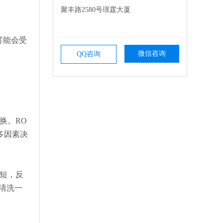
聚丰路2580号璟霆大厦
可能会受
微信咨询
QQ咨询
换。RO
多因素决
短，反
清洗一