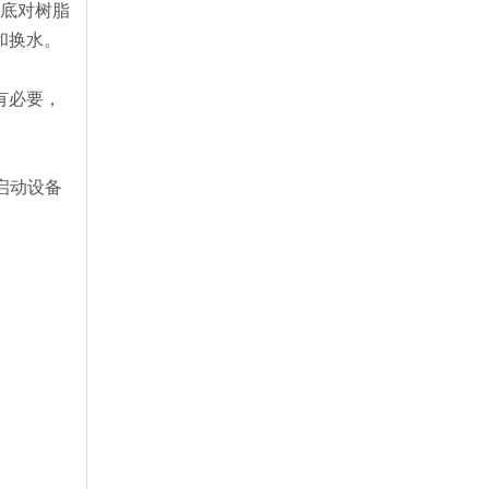
彻底对树脂
和换水。
有必要，
启动设备