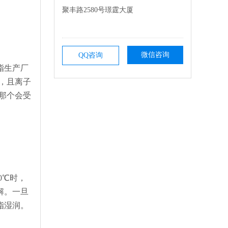
聚丰路2580号璟霆大厦
微信咨询
QQ咨询
脂生产厂
，且离子
那个会受
0℃时，
解。一旦
脂湿润。