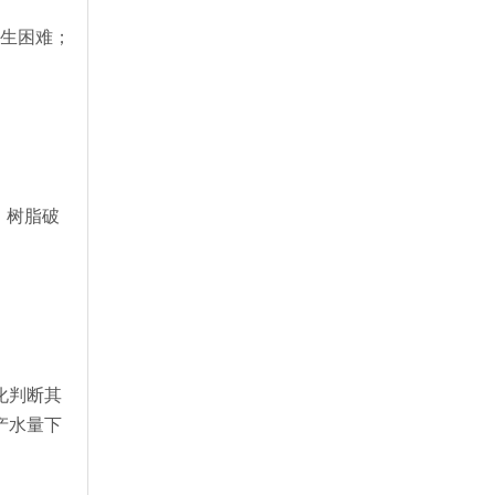
再生困难；
。树脂破
化判断其
产水量下