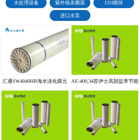
水处理设备
紫外线杀菌器
EDI模块
进口水泵
汇通SW4040HR海水淡化膜元
AE-400,34苏伊士高脱盐率节能
件
海水淡化反渗透膜技术参数_
预处理_注意事项