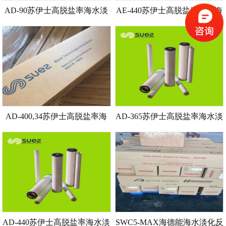
AD-90苏伊士高脱盐率海水淡
AE-440苏伊士高脱盐率节能海
化反渗透膜规格尺寸_操作清
水淡化反渗透膜技术参数_使
洗_化学清洗_注意事项
用寿命_影响因素
AD-400,34苏伊士高脱盐率海
AD-365苏伊士高脱盐率海水淡
水淡化反渗透膜技术参数_保
化反渗透膜规格参数_操作参
存要求
数_预防余氯方法
AD-440苏伊士高脱盐率海水淡
SWC5-MAX海德能海水淡化反