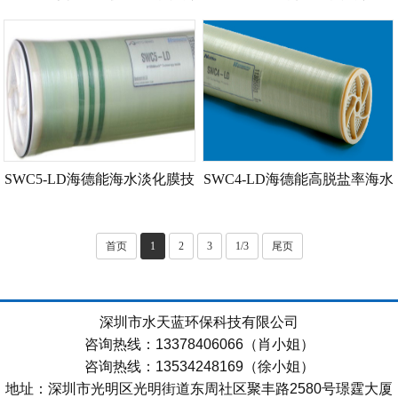
化反渗透膜技术参数_使用注
渗透膜_大膜面积_技术资料_
意事项
运输注意事项
SWC5-LD海德能海水淡化膜技
SWC4-LD海德能高脱盐率海水
术参数_膜污染_原因
淡化反渗透膜技术参数_优势_
首页
1
2
3
1/3
尾页
特点
深圳市水天蓝环保科技有限公司
咨询热线：13378406066（肖小姐）
咨询热线：13534248169（徐小姐）
地址：深圳市光明区光明街道东周社区聚丰路2580号璟霆大厦