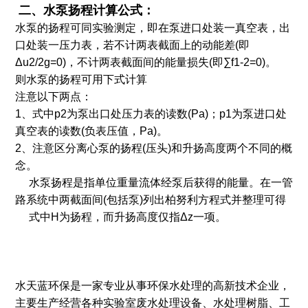
二、水泵扬程计算公式：
水泵的扬程可同实验测定，即在泵进口处装一真空表，出
口处装一压力表，若不计两表截面上的动能差(即
Δu2/2g=0)，不计两表截面间的能量损失(即∑f1-2=0)。
则水泵的扬程可用下式计算
注意以下两点：
1、式中p2为泵出口处压力表的读数(Pa)；p1为泵进口处
真空表的读数(负表压值，Pa)。
2、注意区分离心泵的扬程(压头)和升扬高度两个不同的概
念。
水泵扬程是指单位重量流体经泵后获得的能量。在一管
路系统中两截面间(包括泵)列出柏努利方程式并整理可得
式中H为扬程，而升扬高度仅指Δz一项。
水天蓝环保是一家专业从事环保水处理的高新技术企业，
主要生产经营各种实验室废水处理设备、水处理树脂、工