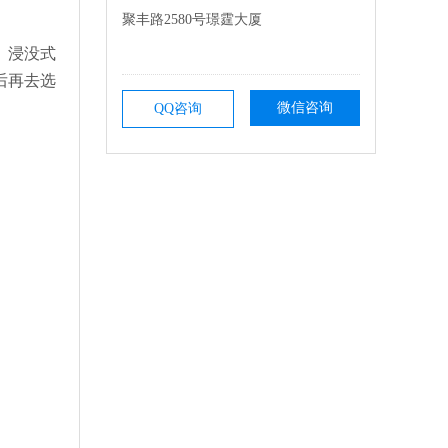
聚丰路2580号璟霆大厦
、浸没式
后再去选
微信咨询
QQ咨询