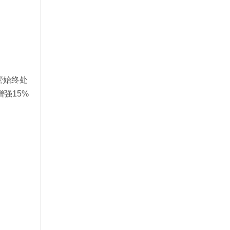
管始终处
强15%