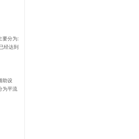
要分为:
已经达到
辅助设
分为平流