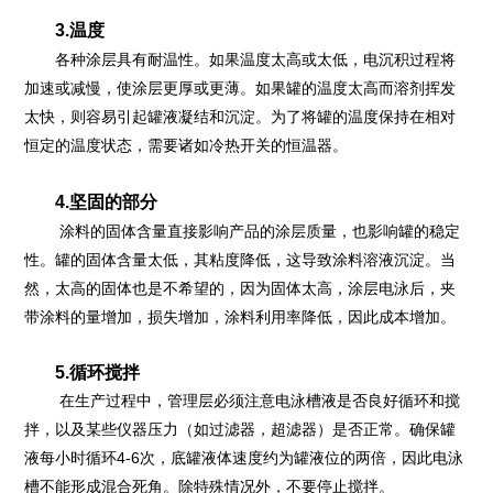
3.温度
各种涂层具有耐温性。如果温度太高或太低，电沉积过程将
加速或减慢，使涂层更厚或更薄。如果罐的温度太高而溶剂挥发
太快，则容易引起罐液凝结和沉淀。为了将罐的温度保持在相对
恒定的温度状态，需要诸如冷热开关的恒温器。
4.坚固的部分
涂料的固体含量直接影响产品的涂层质量，也影响罐的稳定
性。罐的固体含量太低，其粘度降低，这导致涂料溶液沉淀。当
然，太高的固体也是不希望的，因为固体太高，涂层电泳后，夹
带涂料的量增加，损失增加，涂料利用率降低，因此成本增加。
5.循环搅拌
在生产过程中，管理层必须注意电泳槽液是否良好循环和搅
拌，以及某些仪器压力（如过滤器，超滤器）是否正常。确保罐
液每小时循环4-6次，底罐液体速度约为罐液位的两倍，因此电泳
槽不能形成混合死角。除特殊情况外，不要停止搅拌。