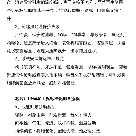
命；流速异常引发偏流
沟流，离子交换不充分；严禁再生复用，
/
否则破坏
阴阳离子平衡，导致转型率不达标、电阻率无法回
1:1
升。
、
前端预处理保护失效
2
活性炭、保安过滤器、
膜、
异常，导致余氯、氧化剂、
RO
EDI
颗粒物、硬度离子进入终端，氧化树脂官能团、堵塞床层、快速
耗尽交换容量，表现为压降飙升、出水纯度跳水。
、
系统安装与运维不规范
3
树脂装填不均、床深不足、管道渗漏、取样
监测误差，都会
/
造成假性波动或真实水质不稳；强氧化剂如硝酸残留，可引发树
脂降解甚至放热风险，必须严格管控。
芯片
厂
工况标准化排查流程
UP6040
、
快速判定波动类型
1
骤降：树脂击穿、前端泄漏、氧化剂侵入
间歇性：气泡、偏流、取样不稳、温度波动
持续偏低：树脂老化、配比失衡、预处理失效