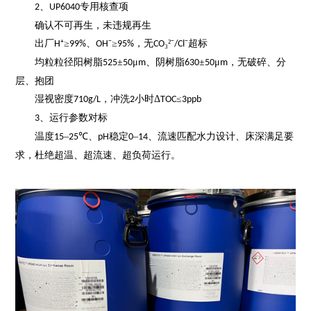
、
专用核查项
2
UP6040
确认不可再生，未违规再生
出厂
⁺≥
、
⁻≥
，无
₃²⁻
⁻超标
H
99%
OH
95%
CO
/Cl
均粒粒径阳树脂
±
μ
、阴树脂
±
μ
，无破碎、分
525
50
m
630
50
m
层、抱团
湿视密度
，冲洗
小时Δ
≤
710g/L
2
TOC
3ppb
、
运行参数对标
3
温度
–
℃、
稳定
–
、流速匹配水力设计、床深满足要
15
25
pH
0
14
求，杜绝超温、超流速、超负荷运行。