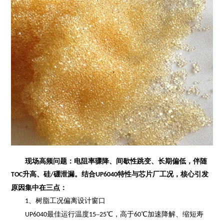
现场高频问题：电阻率骤降、间歇性跳变、长期偏低，伴随
升高、硅
硼泄漏。结合
特性与芯片厂工况，核心
引发
TOC
/
UP6040
原因
集中在三点：
、
树脂工况偏离设计窗口
1
最佳运行温度
–
℃，高于
℃加速降解、缩短寿
UP6040
15
25
60