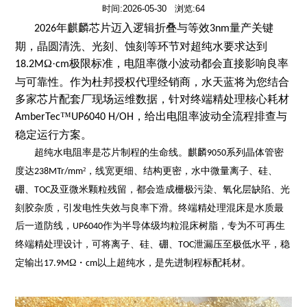
时间:2026-05-30 浏览:64
年麒麟芯片迈入逻辑折叠与等效
量产关键
2026
3nm
期，晶圆清洗、光刻、蚀刻等环节对超纯水要求达到
Ω·
极限标准，电阻率微小波动都会直接影响良率
18.2M
cm
与可靠性。作为杜邦授权代理经销商，水天蓝
将为您
结合
多家芯片配套厂现场运维数据，针对终端精处理核心耗材
™
，给出电阻率波动全流程排查与
AmberTec
UP6040 H/OH
稳定运行方案。
超纯水电阻率是芯片制程的生命线。麒麟
系列晶体管密
9050
度达
²，线宽更细、结构更密，水中微量离子、硅、
238MTr/mm
硼、
及亚微米颗粒残留，都会造成栅极污染、氧化层缺陷、光
TOC
刻胶杂质，引发电性失效与良率下滑。终端精处理混床是水质最
后一道防线，
作为半导体级均粒混床树脂，专为不可再生
UP6040
终端精处理设计，可将离子、硅、硼、
泄漏压至极低水平，稳
TOC
定输出
Ω・
以上超纯水，是先进制程标配耗材。
17.9M
cm