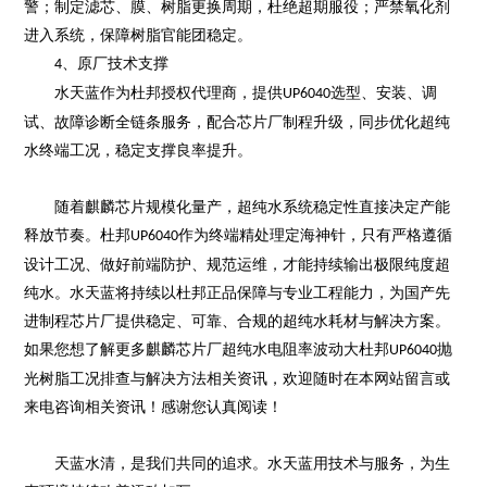
警；制定滤芯、膜、树脂更换周期，杜绝超期服役；严禁氧化剂
进入系统，保障树脂官能团稳定。
、
原厂技术支撑
4
水天蓝作为杜邦授权代理商，提供
选型、安装、调
UP6040
试、故障诊断全链条服务，配合芯片厂制程升级，同步优化超纯
水终端工况，稳定支撑良率提升。
随着麒麟芯片规模化量产，超纯水系统稳定性直接决定产能
释放节奏。
杜邦
作为终端精处理定海神针，只有严格遵循
UP6040
设计工况、做好前端防护、规范运维，才能持续输出极限纯度超
纯水。水天蓝将持续以杜邦正品保障与专业工程能力，为国产先
进制程芯片厂提供稳定、可靠、合规的超纯水耗材与解决方案。
如果您想了解更多
麒麟芯片厂超纯水电阻率波动
大杜邦
抛
UP6040
光树脂
工况排查与解决方法
相关资讯，
欢迎随时在本网站留言或
来电咨询相关资讯！感谢您认真阅读！
天蓝水清，是我们共同的追求。水天蓝用技术与服务，为生