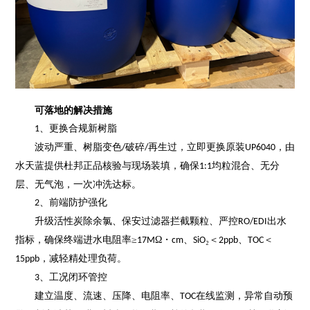
可落地的解决措施
、
更换合规新树脂
1
波动严重、树脂变色
破碎
再生过，立即更换原装
，由
/
/
UP6040
水天蓝提供杜邦正品核验与现场装填，确保
均粒混合、无分
1:1
层、无气泡，一次冲洗达标。
、
前端防护强化
2
升级活性炭除余氯、保安过滤器拦截颗粒、严控
出水
RO/EDI
指标，确保终端进水电阻率≥
Ω・
、
₂＜
、
＜
17M
cm
SiO
2ppb
TOC
，减轻精处理负荷。
15ppb
、
工况闭环管控
3
建立温度、流速、压降、电阻率、
在线监测，异常自动预
TOC