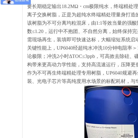
要长期稳定输出18.2MΩ・cm极限纯水，终端精处理环
离子交换树脂，正是为超纯水终端精处理量身打造
该树脂为不可分离均粒混床，由1:1等效当量的强
数≤1.20，运行中不抱团、不自然分离，始终保持
需现场再生，装填即可快速达标，大幅缩短系统启
关键性能上，UP6040经超纯水冲洗10分钟电阻率＞17
论极限；冲洗2小时ΔTOC≤3ppb，可高效去除硅
构带来更高动力学性能，支持高流速运行，压降更
作为不可再生终端精处理专用树脂，UP6040规避
装、光电子芯片等高纯度用水场景的标配耗材，与