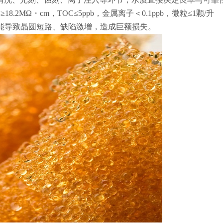
2MΩ・cm，TOC≤5ppb，金属离子＜0.1ppb，微粒≤1颗/升
可能导致晶圆短路、缺陷激增，造成巨额损失。