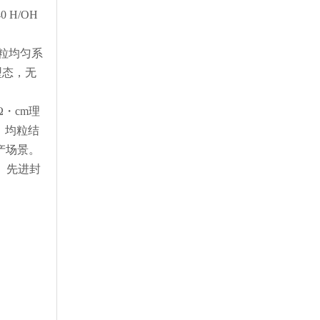
 H/OH
粒均匀系
型态，无
Ω・cm理
。均粒结
产场景。
、先进封