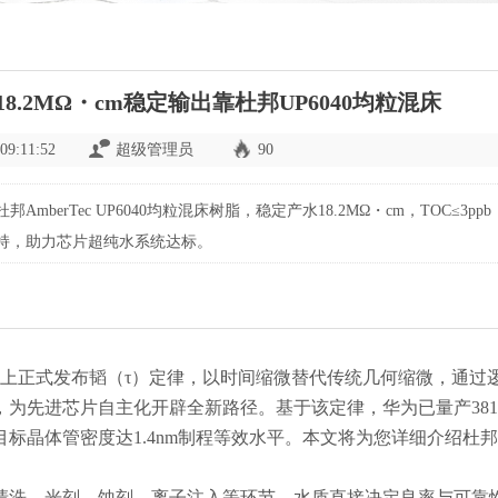
.2MΩ・cm稳定输出靠杜邦UP6040均粒混床
09:11:52
超级管理员
90
berTec UP6040均粒混床树脂，稳定产水18.2MΩ・cm，TOC≤3pp
持，助力芯片超纯水系统达标。
上正式发布韬（τ）定律，以时间缩微替代传统几何缩微，通过
，为先进芯片自主化开辟全新路径。基于该定律，华为已量产
381
目标晶体管密度达
1.4nm
制程等效水平。
本文将为您详细介绍杜邦
洗、光刻、蚀刻、离子注入等环节，水质直接决定良率与可靠性。