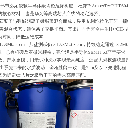
节必须依赖半导体级均粒混床树脂。杜邦™AmberTec™UP6040
的核心材料，也是华为等高端芯片产线的稳定选择。
酸阳离子与强碱阴离子树脂预混合而成，采用专利均粒化工艺，颗
完美混合状态，确保离子交换平衡。其出厂即为完全再生H+/OH-
动时间，降低运维成本。
.9MΩ・cm，加盐测试仍＞17.8MΩ・cm，持续稳定逼近18.2M
、硼、总有机碳及亚微米颗粒，完全满足半导体SEMI F63严苛要求
低、产水更稳，用最少冲洗水实现最高纯度，适配大规模连续量
再生系统带来的水质波动，全程性能一致，是7nm及以下先进制程
华为韬定律芯片对极致工艺的需求高度匹配。