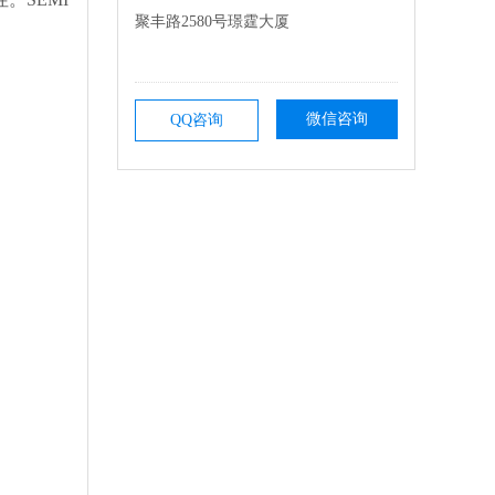
聚丰路2580号璟霆大厦
微信咨询
QQ咨询