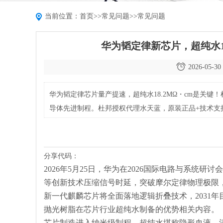
当前位置：
首页
>>
常见问题
>>
常见问题
华为韬定律新芯片，超纯水18
2026-05-30 
华为韬定律芯片量产提速，超纯水18.2MΩ・cm是关键！杜邦Am
导体先进制程。杜邦授权代理水天蓝，原装正品+技术支
分享代码：
2026
年
5
月
25
日，华为在
2026
国际电路与系统研讨会
等创新技术压缩信号时延，突破摩尔定律物理极限
新一代麒麟芯片将全面落地逻辑折叠技术，
2031
年
抛光树脂在芯片行业超纯水制备的优势相关内容。
芯片制造进入纳米级制程，超纯水堪称隐形血液。清