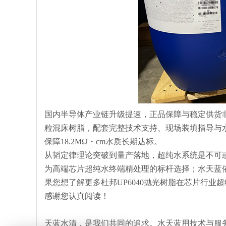
国内半导体产业链升级提速，正品保障与稳定供货非
粒混床树脂，配套完整技术支持、现场装填指导与
保障18.2MΩ・cm水质长期达标。
从韬定律理论突破到量产落地，超纯水系统是不可或
为高端芯片超纯水终端精处理的标杆选择；水天蓝
果您想了解更多杜邦UP6040抛光树脂在芯片行
感谢您认真阅读！
天蓝水清，是我们共同的追求。水天蓝用技术与服