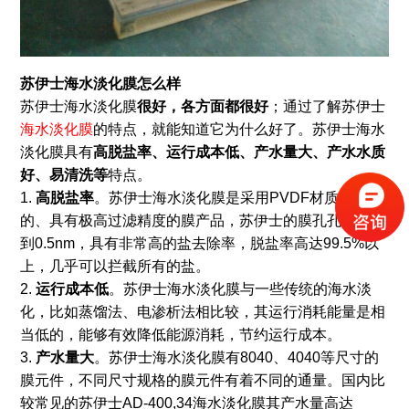
苏伊士海水淡化膜怎么样
苏伊士海水淡化膜
很好，各方面都很好
；通过了解苏伊士
海水淡化膜
的特点，就能知道它为什么好了。苏伊士海水
淡化膜具有
高脱盐率、运行成本低、产水量大、产水水质
好、易清洗等
特点。
1.
高脱盐率
。苏伊士海水淡化膜是采用PVDF材质制成
的、具有极高过滤精度的膜产品，苏伊士的膜孔孔径能达
到0.5nm，具有非常高的盐去除率，脱盐率高达99.5%以
上，几乎可以拦截所有的盐。
2.
运行成本低
。苏伊士海水淡化膜与一些传统的海水淡
化，比如蒸馏法、电渗析法相比较，其运行消耗能量是相
当低的，能够有效降低能源消耗，节约运行成本。
3.
产水量大
。苏伊士海水淡化膜有8040、4040等尺寸的
膜元件，不同尺寸规格的膜元件有着不同的通量。国内比
较常见的苏伊士AD-400,34海水淡化膜其产水量高达