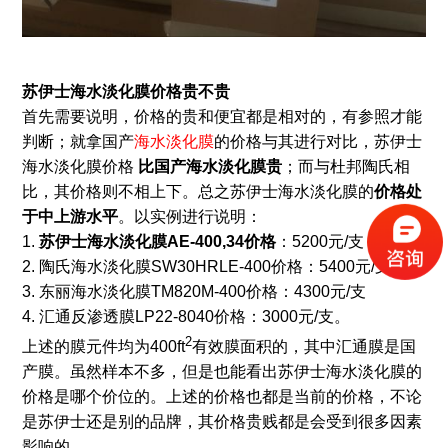
苏伊士海水淡化膜价格贵不贵
首先需要说明，价格的贵和便宜都是相对的，有参照才能
判断；就拿国产
海水淡化膜
的价格与其进行对比，苏伊士
海水淡化膜价格
比国产海水淡化膜贵
；而与杜邦陶氏相
比，其价格则不相上下。总之苏伊士海水淡化膜的
价格处
于中上游水平
。以实例进行说明：
1.
苏伊士海水淡化膜AE-400,34价格
：5200元/支；
2. 陶氏海水淡化膜SW30HRLE-400价格：5400元/支；
3. 东丽海水淡化膜TM820M-400价格：4300元/支
4. 汇通反渗透膜LP22-8040价格：3000元/支。
2
上述的膜元件均为400ft
有效膜面积的，其中汇通膜是国
产膜。虽然样本不多，但是也能看出苏伊士海水淡化膜的
价格是哪个价位的。上述的价格也都是当前的价格，不论
是苏伊士还是别的品牌，其价格贵贱都是会受到很多因素
影响的。