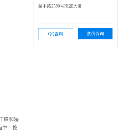
聚丰路2580号璟霆大厦
微信咨询
QQ咨询
干膜和湿
当中，按