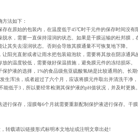
确方法如下：
直保存在原始的包装内，在温度低于45℃时干元件的保存时间没有
干燥脱水，需要一直保持湿润的状态。如果是干膜运输的杜邦膜，
能让其失去湿润状态。否则会导致其膜通量不可恢复地下降。
外，让阳光直射或者让雨水把包装箱泡软，需要将其放在阴凉通风
果存放的温度较低，需要做好保温措施，避免膜元件的冻结损坏。
对于保护液的选择，1%的食品级焦亚硫酸氢钠是比较通用的。长
液发生浑浊，或者超过了六个月，应该将膜元件取出并清洗干净
不能低于3，所以要经常检测其保护液的pH值状况，并及时更换
法进行保存，湿膜每6个月就需要重新配制保护液进行保存。干
发，转载请以链接形式标明本文地址或注明文章出处!