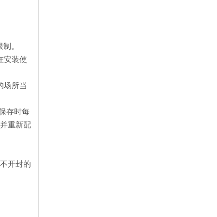
限制。
在安装使
的场所当
期保存时每
，并重新配
。
膜不开封的