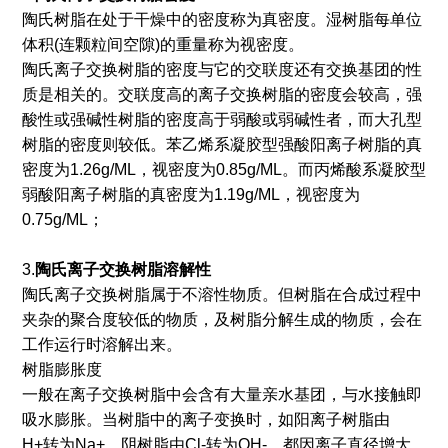
陶氏树脂在处于干燥中的密度称为真密度。湿树脂每单位
体积(连颗粒间空隙)的重量称为视密度。
陶氏离子交换树脂的密度与它的交联度还有交换基团的性
质是相关的。交联度高的离子交换树脂的密度会较高，强
酸性或强碱性树脂的密度高于弱酸或弱碱性者，而大孔型
树脂的密度则较低。苯乙烯系凝胶型强酸阳离子树脂的真
密度为1.26g/ML，视密度为0.85g/ML。而丙烯酸系凝胶型
弱酸阳离子树脂的真密度为1.19g/ML，视密度为
0.75g/ML；
3.
陶氏离子交换
树脂溶解性
陶氏离子交换树脂属于不溶性物质。但树脂在合成过程中
夹杂的聚合度较低的物质，及树脂分解生成的物质，会在
工作运行时溶解出来。
树脂膨胀度
一般在离子交换树脂中会含有大量亲水基团，与水接触即
吸水膨胀。当树脂中的离子变换时，如阳离子树脂由
H+转为Na+，阴树脂由Cl-转为OH-，都因离子直径增大