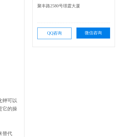
聚丰路2580号璟霆大厦
微信咨询
QQ咨询
化钾可以
是它的操
来替代