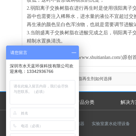
2.弱阳离子交换树脂在进行再生时是使用强阳离子
器中也需要注入稀释水，进水量的液位不宜超过交
再生液的颜色呈白色浑浊物，也就是需要调节进酸
3.当朗盛离子交换树脂在进酸完成之后，弱阳离子
精制水置换清洗。
请您留言
本文由水天蓝环保(http://www.shuitianla
深圳市水天蓝环保科技有限公司欢
迎来电：13342936766
上一篇：
朗盛离子交换树脂再生剂如何选择
首页
产品分类
解决方
首页幻灯
友情链接：
反渗透膜
过滤器
实验室废水处理设备