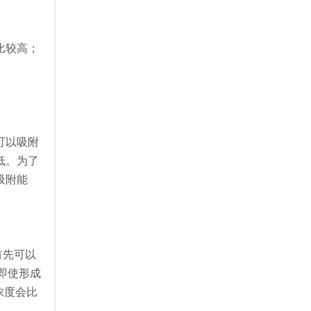
比较高；
可以吸附
低。为了
吸附能
首先可以
即使形成
浓度会比