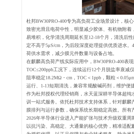
杜邦BW30PRO-400专为高负荷工业场景设计，
致密光滑且电荷中性，明显减少胶体、有机物附着，延
易堆积，化学清洗周期延长至12-18个月，清洗后性能
定不高于5μS/cm，为后段深度处理提供优质进水。
荷供水需求，减少膜元件数量与设备占地。
在麒麟高负荷产线实际应用中，BW30PRO-400
TOC≤200ppb工况下，连续运行12个月脱盐率衰
阻率稳定18.2MΩ・cm，TOC＜1ppb，颗粒＜0.
运行、1-13短期清洗，兼容常规酸碱药剂，维护便
作为杜邦授权代理经销商，水天蓝深耕半导体超纯水领
训一站式服务。依托杜邦技术支持体系，针对麒麟产
膜排列与运行参数，确保系统长期稳定高效。所有
2026年半导体行业进入产能扩张与技术升级双重周期
以抗污染、高稳定、大通量的核心优势，精准适配