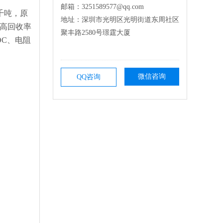
邮箱：3251589577@qq.com
千吨，原
地址：深圳市光明区光明街道东周社区
、高回收率
聚丰路2580号璟霆大厦
OC、电阻
微信咨询
QQ咨询