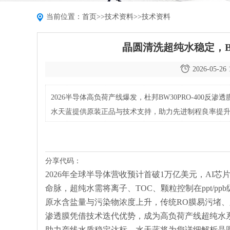
当前位置：
首页
>>
技术资料
>>
技术资料
晶圆清洗超纯水稳定，BW
2026-05-26 
2026半导体高负荷产线爆发，杜邦BW30PRO-40
水天蓝提供原装正品与技术支持，助力先进制程良率提
分享代码：
2026
年全球半导体营收预计首破
1
万亿美元，
AI
芯
命脉，超纯水需将离子、
TOC
、颗粒控制在
ppt/ppb
原水含盐量与污染物浓度上升，传统
RO
膜易污堵、
渗透膜凭借技术迭代优势，成为高负荷产线超纯水
助力产线水质稳定达标。
水天蓝将为您详细解析
晶