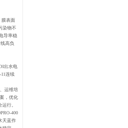
，膜表面
污染物不
水电导率稳
产线高负
、
DI出水电
-11连续
试、运维培
方案，优化
全运行。
O-400
水天蓝作