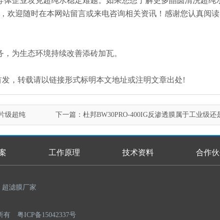
导体企业攻克超纯水稳定难题。如果您想了解更多晶圆清洗超纯
关资讯，欢迎随时在本网站留言或来电咨询相关资讯！感谢您认真阅
务，为生态环境持续改善添砖加瓦。
.com/)原创首发，转载请以链接形式标明本文地址或注明文章出处!
芯片级超纯
下一篇：
杜邦BW30PRO-400IG反渗透膜属于工业级
案
工作原理
技术资料
合作伙
超滤膜厂家
权所有
粤ICP备15042337号