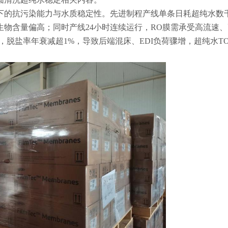
下的抗污染能力与水质稳定性。先进制程产线单条日耗超纯水数
物含量偏高；同时产线24小时连续运行，RO膜需承受高流速
，脱盐率年衰减超1%，导致后端混床、EDI负荷骤增，超纯水T