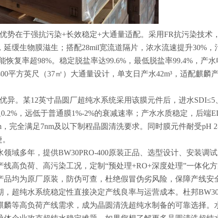
核心优势在于强抗污染+长效稳定+大通量适配。采用FR抗污染技术
缓生物膜滋生；搭配28mil宽流道隔片，浓水流速提升30%，
恢复率超98%。稳定脱盐率达99.6%，最低脱盐率99.4%，产
400平方英尺（37㎡）大通量设计，单支日产水42m³，适配麒麟
表现优异。某12英寸晶圆厂超纯水系统采用该膜元件后，进水SDI≤5
减仅0.2%，远低于普通膜1%-2%的衰减速率；产水水质稳定，后端E
05μm，完全满足7nm及以下制程晶圆清洗要求。同时膜元件耐受pH 2
捷。
域多年，提供BW30PRO-400原装正品、选型设计、安装调
线高负荷、高污染工况，定制“预处理+RO+深度处理”一体化
产品均为原厂原装，防伪可查，杜绝假冒伪劣风险，保障产线安
，超纯水系统稳定性直接决定产线良率与运营成本。杜邦BW30PR
麒麟等高负荷产线需求，成为晶圆清洗超纯水制备的可靠选择。