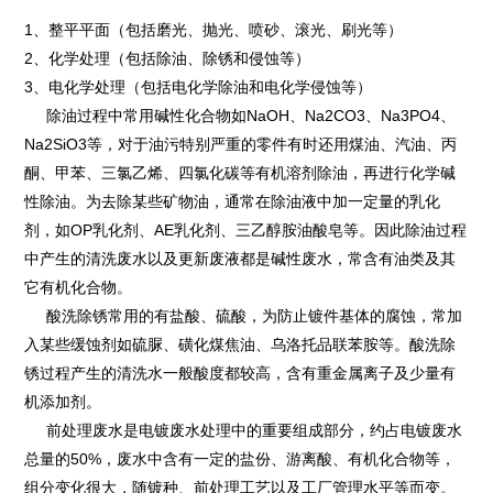
1、整平平面（包括磨光、抛光、喷砂、滚光、刷光等）
2、化学处理（包括除油、除锈和侵蚀等）
3、电化学处理（包括电化学除油和电化学侵蚀等）
除油过程中常用碱性化合物如NaOH、Na2CO3、Na3PO4、
Na2SiO3等，对于油污特别严重的零件有时还用煤油、汽油、丙
酮、甲苯、三氯乙烯、四氯化碳等有机溶剂除油，再进行化学碱
性除油。为去除某些矿物油，通常在除油液中加一定量的乳化
剂，如OP乳化剂、AE乳化剂、三乙醇胺油酸皂等。因此除油过程
中产生的清洗废水以及更新废液都是碱性废水，常含有油类及其
它有机化合物。
酸洗除锈常用的有盐酸、硫酸，为防止镀件基体的腐蚀，常加
入某些缓蚀剂如硫脲、磺化煤焦油、乌洛托品联苯胺等。酸洗除
锈过程产生的清洗水一般酸度都较高，含有重金属离子及少量有
机添加剂。
前处理废水是电镀废水处理中的重要组成部分，约占电镀废水
总量的50%，废水中含有一定的盐份、游离酸、有机化合物等，
组分变化很大，随镀种、前处理工艺以及工厂管理水平等而变。