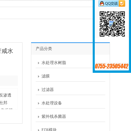
产品分类
率苦咸水
水处理水树脂
滤膜
过滤器
水反渗透
询杜邦
水处理设备
格、售后等
紫外线杀菌器
EDI模块