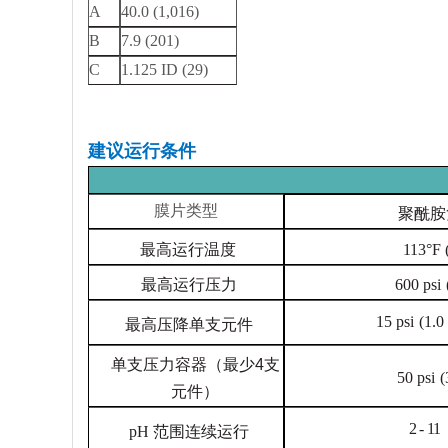
A
40.0 (1,016)
B
7.9 (201)
C
1.125 ID (29)
建议运行条件
膜片类型
聚酰胺
最高运行温度
113°F 
最高运行压力
600 psi
15 psi
(1.0
最高压降
单支元件
单支压力容器（最少4支
50 psi
(
元件）
2 -
11
pH 范围
连续运行