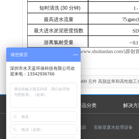
短时清洗 (30 分钟)
1 -
最高进水流量
75 gpm (
最大进水淤泥密度指数
SD
游离氯耐受量
< 0.1
本文由水天蓝环保(http://www.shuitianlan
请您留言
深圳市水天蓝环保科技有限公司欢
迎来电：13342936766
上一篇：
杜邦BW30 PRO-400 元件 高脱盐率和高性能
咸水反渗透膜 技术参数 选型指南
首页
产品分类
解决方
首页幻灯
友情链接：
反渗透膜
过滤器
实验室废水处理设备