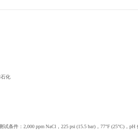
。
和石化
000 ppm NaCl，225 psi (15.5 bar)，77°F (25°C)，p