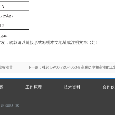
13
3
17
m
/h)
I 5
ppm
.com/)原创首发，转载请以链接形式标明本文地址或注明文章出处!
工业标准苦
下一篇：
杜邦 BW30 PRO-400/34i 高脱盐率和高性能
咸水反渗透膜
案
工作原理
技术资料
合作伙
超滤膜厂家