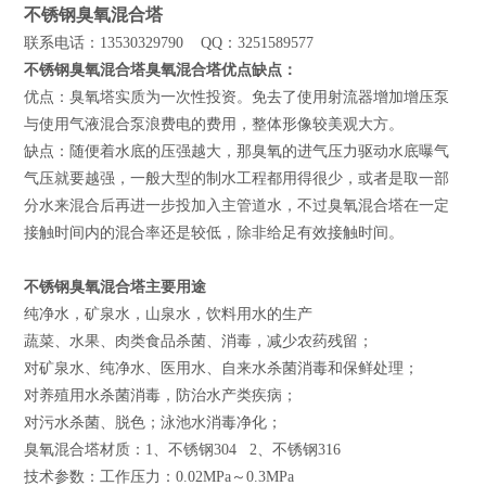
不锈钢臭氧混合塔
联系电话：13530329790 QQ：3251589577
不锈钢臭氧混合塔臭氧混合塔优点缺点：
优点：臭氧塔实质为一次性投资。免去了使用射流器增加增压泵
与使用气液混合泵浪费电的费用，整体形像较美观大方。
缺点：随便着水底的压强越大，那臭氧的进气压力驱动水底曝气
气压就要越强，一般大型的制水工程都用得很少，或者是取一部
分水来混合后再进一步投加入主管道水，不过臭氧混合塔在一定
接触时间内的混合率还是较低，除非给足有效接触时间。
不锈钢臭氧混合塔主要用途
纯净水，矿泉水，山泉水，饮料用水的生产
蔬菜、水果、肉类食品杀菌、消毒，减少农药残留；
对矿泉水、纯净水、医用水、自来水杀菌消毒和保鲜处理；
对养殖用水杀菌消毒，防治水产类疾病；
对污水杀菌、脱色；泳池水消毒净化；
臭氧混合塔材质：1、不锈钢304 2、不锈钢316
技术参数：工作压力：0.02MPa～0.3MPa