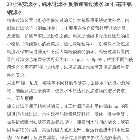
20寸保安滤器，纯水过滤器 反渗透前过滤器 20寸5芯不锈
钢滤器
精密过滤装置（也称作保安过滤器）大都采用不锈钢做外壳，内
部装过滤滤芯（例如PP棉），主要用在多介质预处理过滤之后，
反渗透、超滤等膜过滤设备之前。用来滤除经多介质过滤后的细
小物质（例如微小的石英沙，活性炭颗粒等），以确保水质过滤
精度及保护膜过滤元件不受大颗粒物质的损坏。精密过滤装置内
装的过滤滤芯精度等级可分为0.5μs,1μs,5μs,10μs等，根据不同的使
用场合选用不同的过滤精度，以保证后出水精度及保证后级膜元
件的安全。
采用PP棉、尼龙、熔喷等不同材质作滤芯，去除水中的微小悬浮
物，细菌及其它杂质等，使原水水质达到反渗透膜的进水要求。
一、工艺原理
保安过滤器属于精密过滤器，其工作原理是利用PP滤芯5μm的孔
隙进行机械过滤。水中残存的微量悬浮颗粒、胶体、微生物等，
被截留或吸附在滤芯表面和孔隙中。随着制水时间的增长，滤芯
因截留物的污染，其运行阻力逐渐上升，当运行至进出口水压差
达0.1MPa时，应更换滤芯。保安过滤器的主要优点是效率高、阻