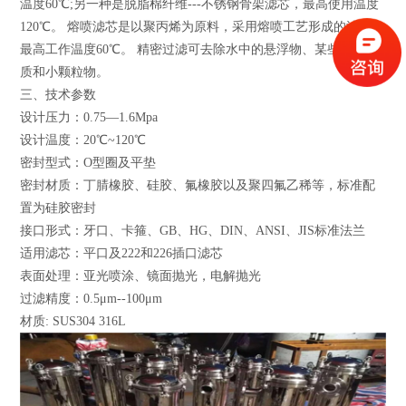
温度60℃;另一种是脱脂棉纤维---不锈钢骨架滤芯，最高使用温度
120℃。 熔喷滤芯是以聚丙烯为原料，采用熔喷工艺形成的滤材，
最高工作温度60℃。 精密过滤可去除水中的悬浮物、某些胶体物
质和小颗粒物。
三、技术参数
设计压力：0.75—1.6Mpa
设计温度：20℃~120℃
密封型式：O型圈及平垫
密封材质：丁腈橡胶、硅胶、氟橡胶以及聚四氟乙稀等，标准配
置为硅胶密封
接口形式：牙口、卡箍、GB、HG、DIN、ANSI、JIS标准法兰
适用滤芯：平口及222和226插口滤芯
表面处理：亚光喷涂、镜面抛光，电解抛光
过滤精度：0.5μm--100μm
材质: SUS304 316L