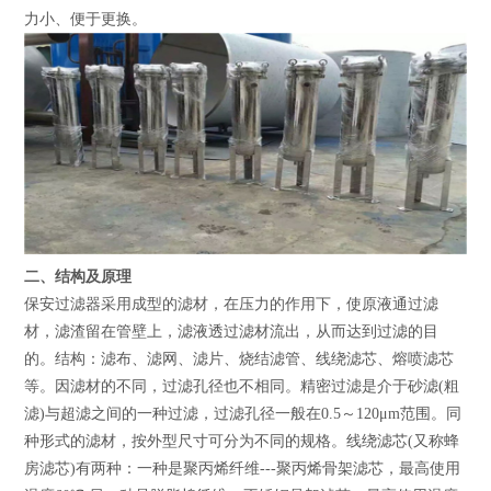
力小、便于更换。
二、结构及原理
保安过滤器采用成型的滤材，在压力的作用下，使原液通过滤
材，滤渣留在管壁上，滤液透过滤材流出，从而达到过滤的目
的。结构：滤布、滤网、滤片、烧结滤管、线绕滤芯、熔喷滤芯
等。因滤材的不同，过滤孔径也不相同。精密过滤是介于砂滤(粗
滤)与超滤之间的一种过滤，过滤孔径一般在0.5～120μm范围。同
种形式的滤材，按外型尺寸可分为不同的规格。线绕滤芯(又称蜂
房滤芯)有两种：一种是聚丙烯纤维---聚丙烯骨架滤芯，最高使用