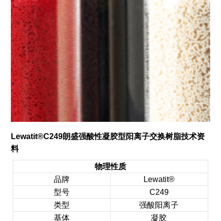
Lewatit®C249
朗盛
强酸性凝胶型阳离子交换树脂
技术资
料
物理性质
品牌
Lewatit®
型号
C249
类型
强酸阳离子
基体
凝胶