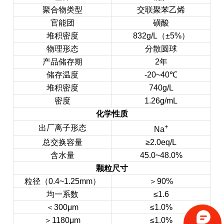
聚合物类型
交联聚苯乙烯
官能团
磺酸
堆积密度
832g/L（±5%）
物理形态
分散圆球
产品储存期
2年
储存温度
-20~40℃
堆积密度
740g/L
密度
1.26g/mL
化学性质
+
出厂离子形态
Na
总交换容量
≥2.0eq/L
含水量
45.0~48.0%
颗粒尺寸
粒径（0.4~1.25mm）
＞90%
均一系数
≤1.6
＜300μm
≤1.0%
＞1180μm
≤1.0%