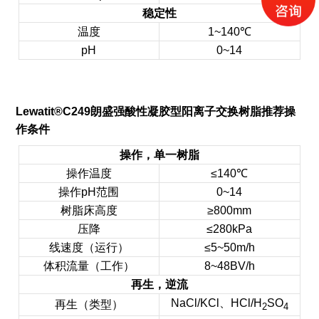
稳定性
温度
1~140℃
pH
0~14
Lewatit®C249
朗盛
强酸性凝胶型阳离子交换树脂
推荐操
作条件
操作，单一树脂
操作温度
≤140℃
操作pH范围
0~14
树脂床高度
≥800mm
压降
≤280kPa
线速度（运行）
≤5~50m/h
体积流量（工作）
8~48BV/h
再生，逆流
NaCl/KCl、HCl/H
SO
再生（类型）
2
4