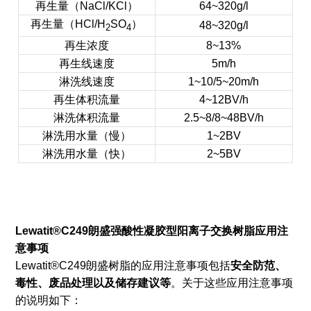
再生量（NaCl/KCl）
64~320g/l
再生量（HCl/H
SO
）
48~320g/l
2
4
再生浓度
8~13%
再生线速度
5m/h
淋洗线速度
1~10/5~20m/h
再生体积流量
4~12BV/h
淋洗体积流量
2.5~8/8~48BV/h
淋洗用水量（慢）
1~2BV
淋洗用水量（快）
2~5BV
Lewatit®C249
朗盛
强酸性凝胶型阳离子交换树脂
应用注
意事项
Lewatit®C249朗盛树脂的应用注意事项包括
安全防范、
毒性、废品处理以及储存建议等
。关于这些应用注意事项
的说明如下：