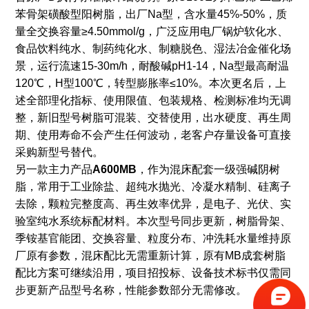
苯骨架磺酸型阳树脂，出厂Na型，含水量45%-50%，质
量全交换容量≥4.50mmol/g，广泛应用电厂锅炉软化水、
食品饮料纯水、制药纯化水、制糖脱色、湿法冶金催化场
景，运行流速15-30m/h，耐酸碱pH1-14，Na型最高耐温
120℃，H型100℃，转型膨胀率≤10%。本次更名后，上
述全部理化指标、使用限值、包装规格、检测标准均无调
整，新旧型号树脂可混装、交替使用，出水硬度、再生周
期、使用寿命不会产生任何波动，老客户存量设备可直接
采购新型号替代。
另一款主力产品
A600MB
，作为混床配套一级强碱阴树
脂，常用于工业除盐、超纯水抛光、冷凝水精制、硅离子
去除，颗粒完整度高、再生效率优异，是电子、光伏、实
验室纯水系统标配材料。本次型号同步更新，树脂骨架、
季铵基官能团、交换容量、粒度分布、冲洗耗水量维持原
厂原有参数，混床配比无需重新计算，原有MB成套树脂
配比方案可继续沿用，项目招投标、设备技术标书仅需同
步更新产品型号名称，性能参数部分无需修改。