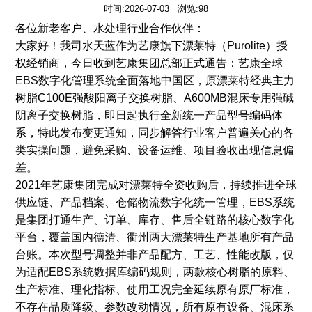
时间:2026-07-03 浏览:98
各位新老客户、水处理行业合作伙伴：
大家好！我司水天蓝作为艺康旗下漂莱特（Purolite）授
权经销商，今日收到艺康集团总部正式通告：艺康全球
EBS数字化管理系统全面落地中国区，原漂莱特经典主力
树脂C100E强酸阳离子交换树脂、A600MB混床专用强碱
阴离子交换树脂，即日起执行全新统一产品型号编码体
系，特此发布变更通知，同步解答行业客户普遍关心的各
类实操问题，避免采购、设备运维、项目验收出现信息偏
差。
2021年艺康集团完成对漂莱特全资收购后，持续推进全球
供应链、产品档案、仓储物流数字化统一管理，EBS系统
是集团打通生产、订单、库存、售后全链路的核心数字化
平台，覆盖国内德清、衢州两大漂莱特生产基地所有产品
台账。本次型号调整并非产品配方、工艺、性能改版，仅
为适配EBS系统数据库编码规则，两款核心树脂的原料、
生产标准、理化指标、使用工况完全延续原有原厂标准，
不存在品质降级、参数改动情况，所有原有设备、混床系