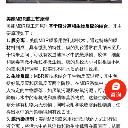
美能MBR膜工艺原理
美能MBR膜工艺原理
基于膜分离和生物反应的结合
。其主
要原理如下：
1.
膜分离
：美能MBR膜采用微孔膜技术，通过特殊的膜
材料制成，具有微孔的特性。膜的孔径通常在几纳米至几
十纳米之间，可以有效过滤掉水中的悬浮物、胶体、细菌
和病毒等微小颗粒和微生物。膜的孔径大小可以根据不同
的需求进行调整，以实现不同水质的处理效果。
2.
生物反应
：MBR膜技术结合了生物反应过程，其中包
括好氧反应和厌氧反应两个阶段。在MBR系统中，通过加
入特定的生物群落，如厌氧污泥和好氧污泥，可以有效地
降解污水中的有机物和氮磷等营养物质。这些生物群落能
够分解有机物为无机物，同时吸附和吸收溶解性物质，使
得出水中的污染物得到有效去除。
3.
膜污染控制
：美能MBR膜采用物理过滤的方式进行固
液分离，将污水中的悬浮物和微生物截留在膜表面，从而