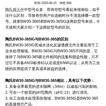
时间:2020-06-15 浏览:946
陶氏膜元件
中型号众多，而有些型号看起来很相似，似乎
没什么区别，导致有些用户在选购时分不清选择哪一款型
号。就拿BW30-3665和BW30-365IG这两款型号来说，今
天就和大家介绍一下这两款型号的区别。
陶氏BW30-365IG与BW30-365的区别
陶氏BW30-365IG苦咸水淡化反渗透膜元件主要应用于工
业水处理领域。BW30-365IG与BW30-365不同的是，它
保持了与BW30-365膜元件相同的流量和脱盐性能，只不
过它不具备ANSI标准61认证或是KIWA认证，从而为工业
级的应用提供了更具成本效益的选择。
陶氏BW30-365IG与BW30-365相比，具有以下优势：
1. 具备业界最宽的进水隔网（34mi）以减低污垢的影响。
2. 可在一个较宽的pH范围内（pH1-13）进行清洗。
3. 在工业级水处理系统领域，BW30-365IG是BW30-365
的直接替代产品。