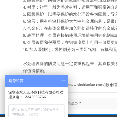
3. 阴极保护：阴极保护是依靠外加直流电流或牺
4. 衬里：衬里一般为整片材料，适用于和强腐蚀
5. 阳极保护：以需要保护的水处理设备为阳极，
6. 涂层：用有机涂料保护大气中的金属结构，是最
7. 合金化：在基体金属中加入能促进钝化的合金
8. 表面处理：金属在接触使用环境前先用钝化剂
9. 金属镀层和包覆层：在钢铁底层上可用一薄层
10. 加入缓蚀剂：缓蚀剂分为三类即气相、有机
水处理设备的防腐问题一定要重视起来，其直接关
保值得信赖。
请您留言
本文由水天蓝环保(http://www.shuitianlan
深圳市水天蓝环保科技有限公司欢
迎来电：13342936766
上一篇：
反渗透膜氟污染怎么办？