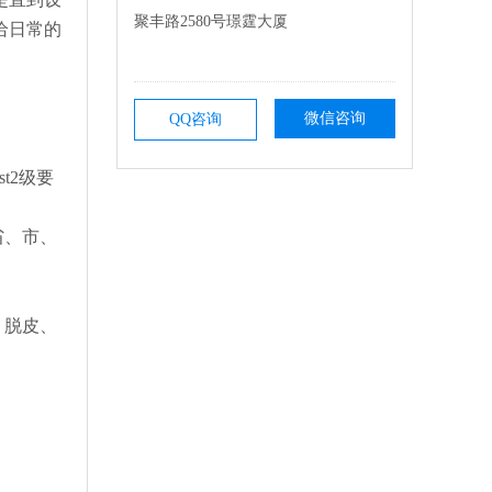
聚丰路2580号璟霆大厦
给日常的
微信咨询
QQ咨询
t2级要
省、市、
、脱皮、