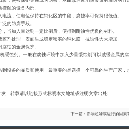
牲阳极，使被保护金属成为阴极，从而减轻或消除金属的腐蚀的方
介质接触的设备内部。
导入电流，使电位保持在钝化区的中段，腐蚀率可保持很低值。
广泛的防腐手段。
成分，当加入量达到一定比例后，便得到耐蚀性优良的材料。
或成膜剂处理，表面生成稳定密实的钝化膜，抗蚀性大大增加。
更耐腐蚀的金属保护。
和无机缓蚀剂。一般在腐蚀环境中加入少量缓蚀剂可以减缓金属的
系到设备的品质和使用，最重要的是选择一个可靠的生产厂家，
.com/)原创首发，转载请以链接形式标明本文地址或注明文章出处!
下一篇：
影响超滤膜运行的因素