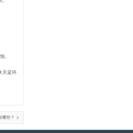
法。
腐蚀。
水天蓝环
有哪些？