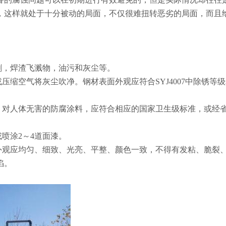
，这样就处于十分被动的局面，不仅很难扭转恶劣的局面，而且
刺，焊渣飞溅物，油污和灰尘等。
缩空气将灰尘吹净。钢材表面外观应符合SYJ4007中除锈等级s
，对人体无害的防腐涂料，应符合相应的国家卫生级标准，或经
或喷涂2～4道面漆。
外观应均匀、细致、光亮、平整、颜色一致，不得有发粘、脆裂
陷。