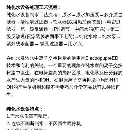
纯化水设备处理工艺流程：
纯化水设备制水工艺流程：原水→原水加压泵→多介质过
滤器→活性炭过滤器→软水器(或阻垢加药装置)→精密过
滤器→第一级反渗透 →PH调节→中间水箱(可选)→第二
级反渗透(反渗透膜表面带正电荷)→纯化水箱→纯水泵→
紫外线杀菌器→ 微孔过滤器→用水点。
在纯水及浓水中离子交换树脂的使用是ElectropupreEDI
技术和专利的关键。一个重要的现象在纯水室的离子交换
树脂中发生。在电势差高的局部区域，电化学反应分解的
水产生大量的H和OH。在混床离子交换树脂中局部H和
OH的产生使树脂和膜不需要添加化学药品就可以持续再
生。
纯化水设备特点：
1.产水水质高而稳定。
2. 连续不间断制水，不因再生而停机。