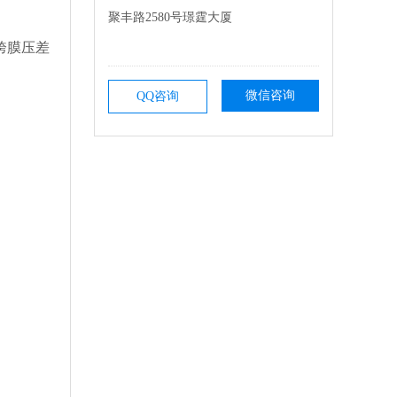
聚丰路2580号璟霆大厦
跨膜压差
微信咨询
QQ咨询