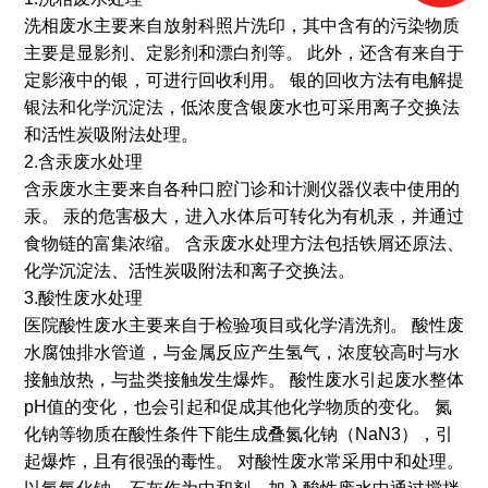
洗相废水主要来自放射科照片洗印，其中含有的污染物质
主要是显影剂、定影剂和漂白剂等。 此外，还含有来自于
定影液中的银，可进行回收利用。 银的回收方法有电解提
银法和化学沉淀法，低浓度含银废水也可采用离子交换法
和活性炭吸附法处理。
2.含汞废水处理
含汞废水主要来自各种口腔门诊和计测仪器仪表中使用的
汞。 汞的危害极大，进入水体后可转化为有机汞，并通过
食物链的富集浓缩。 含汞废水处理方法包括铁屑还原法、
化学沉淀法、活性炭吸附法和离子交换法。
3.酸性废水处理
医院酸性废水主要来自于检验项目或化学清洗剂。 酸性废
水腐蚀排水管道，与金属反应产生氢气，浓度较高时与水
接触放热，与盐类接触发生爆炸。 酸性废水引起废水整体
pH值的变化，也会引起和促成其他化学物质的变化。 氮
化钠等物质在酸性条件下能生成叠氮化钠（NaN3），引
起爆炸，且有很强的毒性。 对酸性废水常采用中和处理。