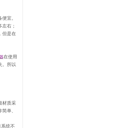
备便宜。
多左右；
，但是在
在使用
器
失。所以
般材质采
作简单、
毒系统不