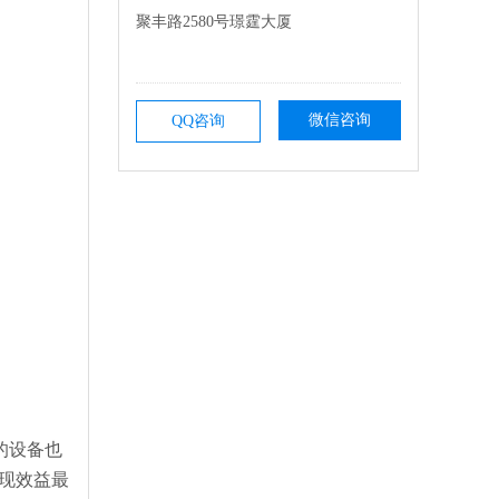
聚丰路2580号璟霆大厦
微信咨询
QQ咨询
的设备也
现效益最