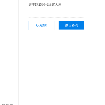
聚丰路2580号璟霆大厦
微信咨询
QQ咨询