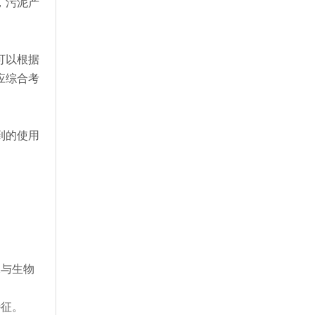
，污泥产
可以根据
应综合考
到的使用
水与生物
特征。