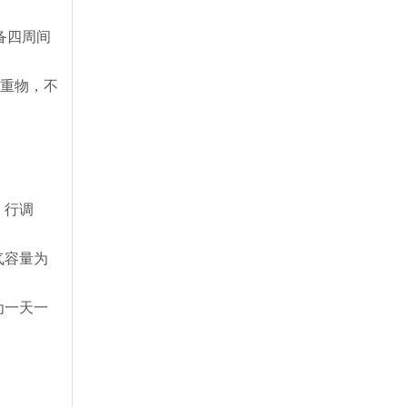
备四周间
有重物，不
）行调
气容量为
为一天一