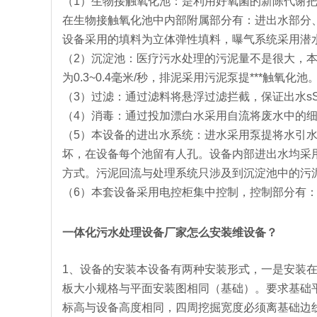
（1）生物接触氧化池：是利用好氧菌的新陈代谢
在生物接触氧化池中内部附属部分有：进出水部分
设备采用的填料为立体弹性填料，曝气系统采用潜
（2）沉淀池：医疗污水处理的污泥量不是很大，
为0.3~0.4毫米/秒，排泥采用污泥泵提***触氧化池
（3）过滤：通过滤料将悬浮过滤拦截，保证出水s
（4）消毒：通过投加漂白水采用自流将废水中的
（5）本设备的进出水系统：进水采用泵提将水引
坏，在设备每个池留有人孔。设备内部进出水均采
方式。污泥回流与处理系统只涉及到沉淀池中的污
（6）本套设备采用电控柜集中控制，控制部分有
一体化污水处理设备厂家怎么安装维设备？
1、设备的安装本设备有两种安装形式，一是安装
板大小规格与平面安装图相同（基础）。要求基础平
标高与设备高度相同，四周挖掘宽度必须离基础边线