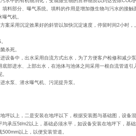
把污水中的有机物消化，变成微生物的营养物质以到达去除COD
、填料部分、曝气系统。填料的作用是增加微生物与污水的接触
水曝气机。
本方案采用沉淀效果好的斜管以加快沉淀速度，停留时间2小时，
。
S。
细菌杀死。
水进设备中，出水采用自流方式出水，为了方便客户检修和减少
用底部进水、上部出水，在池体与池体之间采用一根自流管道引
泥。
：进水泵、潜水曝气机、污泥提升泵。
在地坪以上，二是安装在地坪以下，根据安装图与基础图，设备
均承压5t/m2以上，基础必须水平，如设备安装在地坪下，基
500mm以上，以便安装管道。