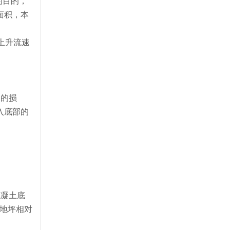
的目的，
面积，本
上升流速
泵的损
入底部的
混凝土底
础地坪相对