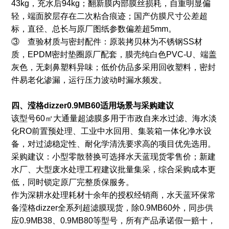
43kg，充水后94kg；翻新膜内部膜丝损耗，自重明显偏
轻，端面胶层存在二次粘合痕迹；国产仿膜尺寸公差超
标，直径、总长与原厂图纸参数偏差超5mm。
③ 查验材质与密封配件：原装拷贝林为不锈钢SS材
质，EPDM密封垫圈原厂配套，膜壳纯白色PVC-U、端盖
灰色，无刺鼻塑料异味；低价仿品多采用回收塑料，密封
件易老化渗漏，运行压力波动时漏水频发。
四、滢格dizzer0.9MB60适用场景与采购建议
该型号60㎡大通量超滤膜多用于市政自来水过滤、海水淡
化RO前置预处理、工业中水回用、集装箱一体化净水设
备，对过滤稳定性、耐化学清洗要求高的项目优先选用。
采购建议：小型零散替换可选择水天蓝现货零售价；新建
水厂、大型废水处理工程建议批量集采，综合采购成本更
低，同时锁定原厂完整质保服务。
作为深耕水处理耗材十余年的授权经销商，水天蓝环保常
备滢格dizzer全系列超滤膜现货，除0.9MB60外，同步供
应0.9MB38、0.9MB80等型号，所有产品承诺假一赔十，