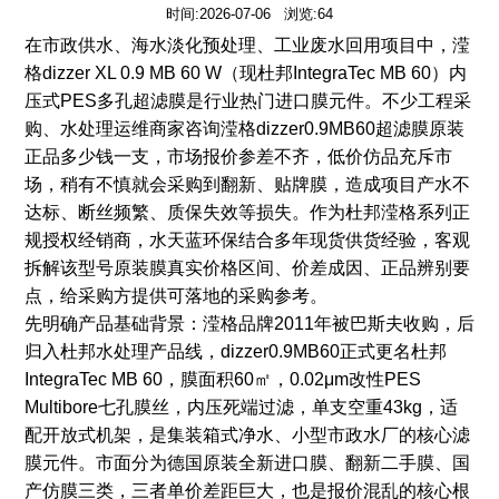
时间:2026-07-06 浏览:64
在市政供水、海水淡化预处理、工业废水回用项目中，滢
格
dizzer XL 0.9 MB 60 W
（现杜邦
IntegraTec MB 60
）内
压式
PES
多孔超滤膜是行业热门进口膜元件。不少工程采
购、水处理运维商家咨询滢格
dizzer0.9MB60
超滤膜原装
正品多少钱一支，市场报价参差不齐，低价仿品充斥市
场，稍有不慎就会采购到翻新、贴牌膜，造成项目产水不
达标、断丝频繁、质保失效等损失。作为杜邦滢格系列正
规授权经销商，水天蓝环保结合多年现货供货经验，客观
拆解该型号原装膜真实价格区间、价差成因、正品辨别要
点，给采购方提供可落地的采购参考。
先明确产品基础背景：滢格品牌2011年被巴斯夫收购，后
归入杜邦水处理产品线，dizzer0.9MB60正式更名杜邦
IntegraTec MB 60，膜面积60㎡，0.02μm改性PES
Multibore七孔膜丝，内压死端过滤，单支空重43kg，适
配开放式机架，是集装箱式净水、小型市政水厂的核心滤
膜元件。市面分为德国原装全新进口膜、翻新二手膜、国
产仿膜三类，三者单价差距巨大，也是报价混乱的核心根