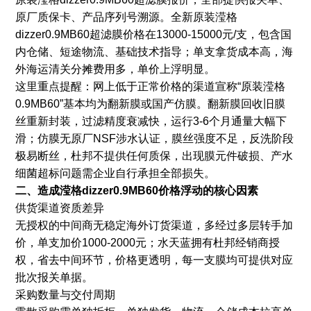
原厂质保卡、产品序列号溯源。全新原装滢格
dizzer0.9MB60超滤膜价格在13000-15000元/支，包含国
内仓储、短途物流、基础技术指导；单支拿货成本高，海
外海运清关分摊费用多，单价上浮明显。
这里重点提醒：网上低于正常价格的渠道宣称“原装滢格
0.9MB60”基本均为翻新膜或国产仿膜。翻新膜回收旧膜
丝重新封装，过滤精度衰减快，运行3-6个月通量大幅下
滑；仿膜无原厂NSF涉水认证，膜丝强度不足，反洗阶段
极易断丝，杜邦不提供任何质保，出现膜元件破损、产水
细菌超标问题需企业自行承担全部损失。
二、造成滢格dizzer0.9MB60价格浮动的核心因素
供货渠道资质差异
无授权的中间商无稳定海外订货渠道，多经过多层转手加
价，单支加价1000-2000元；水天蓝拥有杜邦经销商授
权，省去中间环节，价格更透明，每一支膜均可提供对应
批次报关单据。
采购数量与交付周期