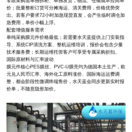
零散采购需单独拆柜、单独发货，物流、仓储成本拉高单
价；批量整柜订货可分摊海运、清关费用，价格优势突
出。若客户要求72小时加急现货直发，会产生临时调仓加
急费用，单价小幅上浮。
配套增值服务需求
单纯采购膜元件价格最低；若需要水天蓝提供上门安装指
导、系统CIP清洗方案、整机运维培训，报价会包含少量
技术服务费；长期运维托管客户可享受专属采购折扣。
国际原材料与汇率波动
膜元件核心PES膜丝、PVC-U膜壳均为德国本土生产，欧
元兑人民币汇率、海外化工原料涨价、国际海运运费调
整，都会阶段性微调终端售价，水天蓝会同步更新实时报
价单，不随意隐形加价。