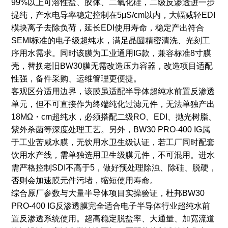
99%以上可溶性盐、胶体、二氧化硅，二级反渗透进一步
提纯，产水电导率稳定控制在5μS/cm以内，大幅减轻EDI
模块离子去除负荷，延长EDI使用寿命，稳定产出符合
SEMI标准的电子级超纯水，满足晶圆精密清洗、光刻工
序用水需求。同时该膜为工业通用IG款，兼容标准8寸膜
壳，替换老旧BW30膜无需改造压力容器，改造项目适配
性强，备件采购、运维管理更便捷。
客观区分适用边界，该膜虽适配半导体超纯水前置反渗透
单元，但不可直接作为终端纯化过滤元件，无法单独产出
18MΩ・cm超纯水，必须搭配二级RO、EDI、抛光树脂、
紫外杀菌等深度处理工艺。另外，BW30 PRO-400 IG属
于工业苦咸水膜，无饮用水卫生级认证，若工厂同时配套
饮用水产线，需单独选用卫生级膜元件，不可混用。进水
需严格控制SDI不高于5，做好预处理除浊、除硅、脱硬，
否则会加速膜元件污堵，缩短使用寿命。
综合原厂参数与大量半导体项目实操验证，杜邦BW30
PRO-400 IG反渗透膜完全适合电子半导体行业超纯水前
置反渗透系统使用。超高稳定脱盐率、大通量、加宽流道