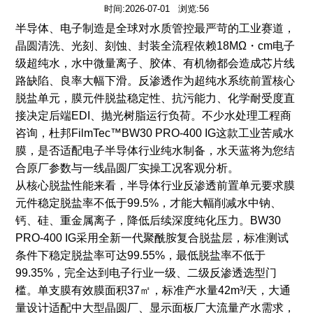
时间:2026-07-01 浏览:56
半导体、电子制造是全球对水质管控最严苛的工业赛道，
晶圆清洗、光刻、刻蚀、封装全流程依赖
18
M
Ω・
cm
电子
级超纯水，水中微量离子、胶体、有机物都会造成芯片线
路缺陷、良率大幅下滑。反渗透作为超纯水系统前置核心
脱盐单元，膜元件脱盐稳定性、抗污能力、化学耐受度直
接决定后端
EDI
、抛光树脂运行负荷。不少水处理工程商
咨询，杜邦
FilmTec
™
BW30 PRO-400 IG
这款工业苦咸水
膜，是否适配电子半导体行业纯水制备，
水天蓝将为您
结
合原厂参数与一线晶圆厂实操工况客观分析。
从核心脱盐性能来看，半导体行业反渗透前置单元要求膜
元件稳定脱盐率不低于99.5%，才能大幅削减水中钠、
钙、硅、重金属离子，降低后续深度纯化压力。BW30
PRO-400 IG采用全新一代聚酰胺复合脱盐层，标准测试
条件下稳定脱盐率可达99.55%，最低脱盐率不低于
99.35%，完全达到电子行业一级、二级反渗透选型门
槛。单支膜有效膜面积37㎡，标准产水量42m³/天，大通
量设计适配中大型晶圆厂、显示面板厂大流量产水需求，