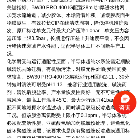
关键指标。BW30 PRO-400 IG配置28mil加厚进水格网，
加宽水流通道，减少胶体、水垢附着堆积，减缓膜表面生
物膜滋生，有效拉长CIP在线清洗周期，降低停机维护频
次。原厂标注单支元件最大允许压降1.0bar，单支压力容
器压降上限3.5bar，长期运行压差上升速度平缓，不会因
污堵快速衰减产水性能，适配半导体工厂不间断生产工
况。
化学耐受与运行适配性层面，半导体超纯水系统需定期酸
碱清洗去除硅垢、有机物污染，对膜元件pH耐受区间要
求较高。BW30 PRO-400 IG连续运行pH区间2-11，30分
钟短时清洗可耐受pH1-13，兼容行业通用酸洗、碱洗药
剂，清洗后脱盐率、产水量恢复性良好，无不可逆性能衰
减风险。最高工作温度45℃、最大运行压力41bar，可适
配不同地域原水水温波动，同时满足双级反渗透高压运行
工况。但该膜游离氯耐受上限小于0.1ppm，半导体系统
必须配套活性炭、亚硫酸氢钠加药脱氯预处理，避免氧化
破坏聚酰胺膜层，该要求也是所有聚酰胺反渗透膜通用标