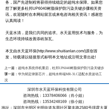
务，国产先进制程将获得持续稳定的超纯水保障。如果您
想了解更多杜邦UP6040树脂保护防污染关键步骤相关资
讯，欢迎随时在本网站留言或来电咨询相关资讯！感谢您
认真阅读！
天蓝水清，是我们共同的追求。水天蓝用技术与服务，为
生态环境持续改善添砖加瓦。
本文由水天蓝环保(http://www.shuitianlan.com/)原创首
发，转载请以链接形式标明本文地址或注明文章出处!
上一篇：
超纯水系统停机重启，杜邦UP6040树脂保护防污染关键步
下一篇：
骤
华为韬定律新芯片，超纯水终端MR-3LC适配水质波动工
况
深圳市水天蓝环保科技有限公司
咨询热线：13378406066（肖小姐）
咨询热线：13534248169（徐小姐）
地址：深圳市光明区光明街道东周社区聚丰路2580号璟霆大厦