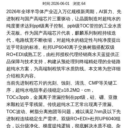
时间:2026-06-01 浏览:64
2026
年全球半导体产业迈入万亿规模新周期，
AI
算力、先
进制程与国产高端芯片三重驱动，让晶圆制造对超纯水的
纯度要求达到
ppt
级离子控制、
ppb
级
TOC
管控的工业水质
天花板。作为国产高端芯片代表，麒麟系列制程持续迭
代，电路线宽不断收缩，对超纯水的稳定性与纯净度提出
近乎苛刻的标准。杜邦
UP6040
离子交换树脂搭配双级
RO+EDI
成熟工艺，由杜邦授权代理经销商水天蓝提供正
品保障与技术支持，构建从预处理到终端精处理的全链路
超纯水方案，为高端制程筑牢水质防线。
本文将为您详细
介绍相关内容。
当前先进制程芯片的光刻、蚀刻、清洗、CMP等关键工
序，超纯水电阻率必须稳定≥18.2MΩ・cm，
TOC≤3ppb，金属离子泄漏控制在ppt级，硅、硼、亚微
米颗粒近乎零残留。传统超纯水工艺常出现离子泄漏、
TOC波动、树脂分离抱团等问题，难以满足7nm及以下先
进制程连续稳定生产需求。双级RO+EDI+杜邦UP6040组
合，以分级净化、梯度提纯逻辑，彻底解决水质不稳、杂