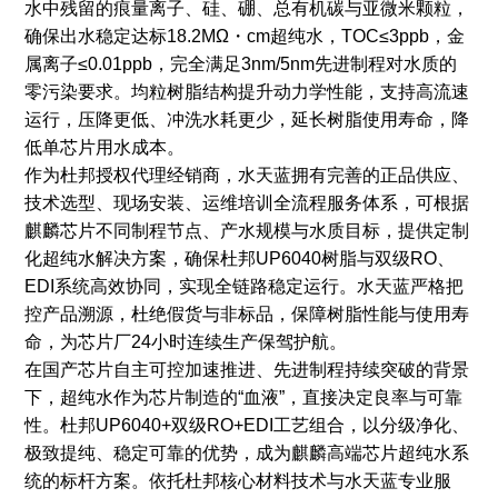
水中残留的痕量离子、硅、硼、总有机碳与亚微米颗粒，
确保出水稳定达标18.2MΩ・cm超纯水，TOC≤3ppb，金
属离子≤0.01ppb，完全满足3nm/5nm先进制程对水质的
零污染要求。均粒树脂结构提升动力学性能，支持高流速
运行，压降更低、冲洗水耗更少，延长树脂使用寿命，降
低单芯片用水成本。
作为杜邦授权代理经销商，水天蓝拥有完善的正品供应、
技术选型、现场安装、运维培训全流程服务体系，可根据
麒麟芯片不同制程节点、产水规模与水质目标，提供定制
化超纯水解决方案，确保杜邦UP6040树脂与双级RO、
EDI系统高效协同，实现全链路稳定运行。水天蓝严格把
控产品溯源，杜绝假货与非标品，保障树脂性能与使用寿
命，为芯片厂24小时连续生产保驾护航。
在国产芯片自主可控加速推进、先进制程持续突破的背景
下，超纯水作为芯片制造的“血液”，直接决定良率与可靠
性。杜邦UP6040+双级RO+EDI工艺组合，以分级净化、
极致提纯、稳定可靠的优势，成为麒麟高端芯片超纯水系
统的标杆方案。依托杜邦核心材料技术与水天蓝专业服