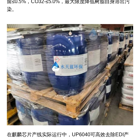
留≤0.5%，CO32-≤5.0%，最大限度降低树脂自身溶出污
染。
在麒麟芯片产线实际运行中，UP6040可高效去除EDI产