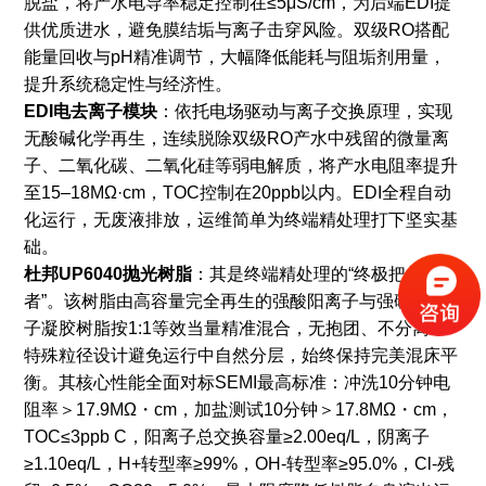
脱盐，将产水电导率稳定控制在≤5μS/cm，为后端EDI提
供优质进水，避免膜结垢与离子击穿风险。双级RO搭配
能量回收与pH精准调节，大幅降低能耗与阻垢剂用量，
提升系统稳定性与经济性。
EDI电去离子模块
：依托电场驱动与离子交换原理，实现
无酸碱化学再生，连续脱除双级RO产水中残留的微量离
子、二氧化碳、二氧化硅等弱电解质，将产水电阻率提升
至15–18MΩ·cm，TOC控制在20ppb以内。EDI全程自动
化运行，无废液排放，运维简单为终端精处理打下坚实基
础。
杜邦UP6040抛光树脂
：其是终端精处理的“终极把关
者”。该树脂由高容量完全再生的强酸阳离子与强碱阴离
子凝胶树脂按1:1等效当量精准混合，无抱团、不分离，
特殊粒径设计避免运行中自然分层，始终保持完美混床平
衡。其核心性能全面对标SEMI最高标准：冲洗10分钟电
阻率＞17.9MΩ・cm，加盐测试10分钟＞17.8MΩ・cm，
TOC≤3ppb C，阳离子总交换容量≥2.00eq/L，阴离子
≥1.10eq/L，H+转型率≥99%，OH-转型率≥95.0%，Cl-残