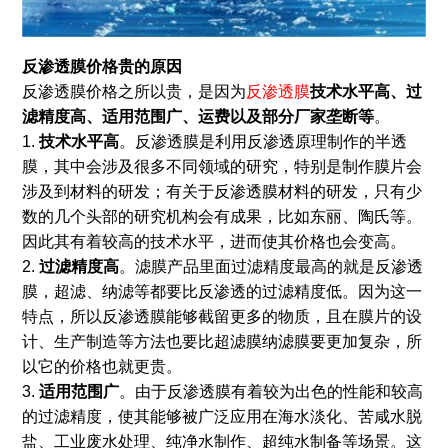
反渗透膜价格贵的原因
反渗透膜价格之所以贵，是因为
反渗透膜
技术水平高、过
滤精度高、适用范围广、运费以及部分厂家垄断等
。
1.
技术水平高
。反渗透膜是利用反渗透原理制作的半透
膜，其中会涉及很多不同领域的研究，特别是制作膜片会
涉及到材料的研发；有关于反渗透膜材料的研发，只有少
数的几个头部的研究机构会有成果，比如东丽、陶氏等。
因此其有着较高的技术水平，进而使其价格也会变高。
2.
过滤精度高
。滤膜产品里面过滤精度最高的就是反渗透
膜，超滤、纳滤等都要比反渗透的过滤精度低。因为这一
特点，所以反渗透膜能够截留更多的物质，且在膜片的设
计、生产制造等方法也要比超滤膜纳滤膜要更加复杂，所
以它的价格也就更贵。
3.
适用范围广
。由于反渗透膜有着较为出色的性能和较高
的过滤精度，使其能够被广泛应用在海水淡化、苦咸水脱
盐、工业废水处理、纯净水制作、超纯水制备等场景。这