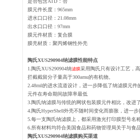
是否包含ATD：否
膜元件长度：965mm
进水口口径：21.08mm
出水口口径：97mm
膜元件材质：复合膜
膜壳材质：聚丙烯钢性外壳
陶氏
XUS290904
纳滤膜性能特点
1.陶氏XUS290904纳
采用陶氏只有设计工艺，
滤膜
拦截截留分子量高于300amu的有机物。
2.48mil的进水流道设计，进一步降低了纳滤膜
元件在寿命期间故障率最低
3.陶氏纳滤膜与传统的网状包装膜元件相比，改进
4.陶氏HyperShell外壳不随时间变化而膨胀，
5.每一支陶氏纳滤膜上，都采用激光打印膜型号名
6.所有材料均符合美国食品和药物管理局关于与食
陶氏
XUS290904
纳滤膜购买渠道