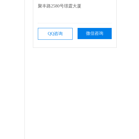
聚丰路2580号璟霆大厦
微信咨询
QQ咨询