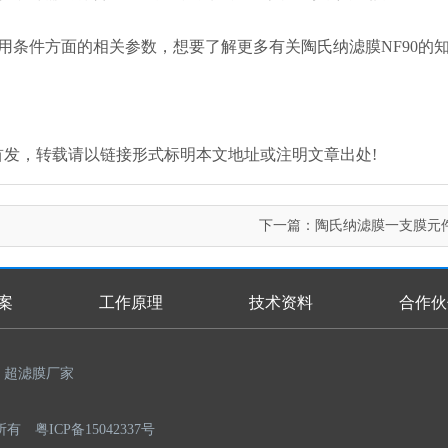
使用条件方面的相关参数，想要了解更多有关陶氏纳滤膜NF90的
.com/)原创首发，转载请以链接形式标明本文地址或注明文章出处!
下一篇：
陶氏纳滤膜一支膜元
案
工作原理
技术资料
合作伙
超滤膜厂家
权所有
粤ICP备15042337号