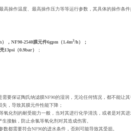
、最高操作温度、最高操作压力等等运行参数，其具体的操作条件
3
h
），NF90-2540膜元件6gpm（1.4m
/h
）；
3psi（0.9bar）
；
需要保证陶氏纳滤膜NF90的湿润，无论任何情况，都不能让其
损失，导致其膜元件性能下降；
余氯等氧化剂的耐受能力一般，当对其进行化学清洗，或者是对其进
产生接触，防止余氯等氧化剂对其造成伤害。
参数都需要符合NF90的进水条件，否则可能导致其受损。