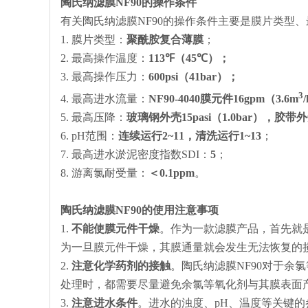
陶氏纳滤膜NF90的操作条件
有关陶氏纳滤膜NF90的操作条件主要是膜片类型
1. 膜片类型：
聚酰胺复合薄膜
；
2. 最高操作温度：
113℉（45℃）；
3. 最高操作压力：
600psi（41bar）；
3
4. 最高进水流量：
NF90-4040膜元件16gpm（3.6m
/
5. 最高压降：
玻璃钢外壳15pasi（1.0bar），胶带外壳1
6. pH范围：
连续运行2~11，清洗运行1~13
；
7. 最高进水淤泥密度指数SDI：
5
；
8. 游离氯耐受量：
＜0.1ppm
。
陶氏纳滤膜NF90的使用注意事项
1.
不能使膜元件干燥
。作为一款滤膜产品，首先就是
为一旦膜元件干燥，其膜通量就会发生无法恢复的
2.
注意化学药剂的接触
。陶氏纳滤膜NF90对于
处理时，都需要尽量避免余氯等氧化剂与其膜表面
3.
注意进水条件
。进水的浊度、pH、温度等关键的