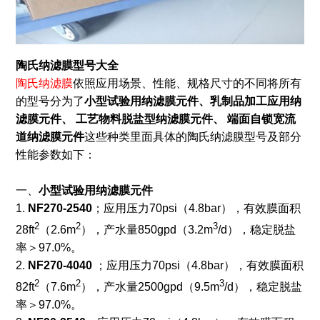
陶氏纳滤膜型号大全
陶氏纳滤膜
依照应用场景、性能、规格尺寸的不同将所有
的型号分为了
小型试验用纳滤膜元件、乳制品加工应用纳
滤膜元件、 工艺物料脱盐型纳滤膜元件、 端面自锁宽流
道纳滤膜元件
这些种类里面具体的陶氏纳滤膜型号及部分
性能参数如下：
一、
小型试验用纳滤膜元件
1.
NF270-2540
；应用压力70psi（4.8bar），有效膜面积
2
2
3
28ft
（2.6m
），产水量850gpd（3.2m
/d），稳定脱盐
率＞97.0%。
2.
NF270-4040
；应用压力70psi（4.8bar），有效膜面积
2
2
3
82ft
（7.6m
），产水量2500gpd（9.5m
/d），稳定脱盐
率＞97.0%。