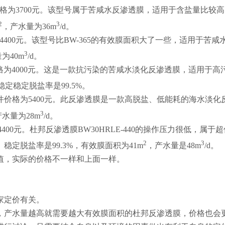
件的价格为3700元。该型号属于苦咸水反渗透膜，适用于含盐量比较
2
3
，产水量为36m
/d。
格是4400元。该型号比BW-365的有效膜面积大了一些，适用于苦咸
3
为40m
/d。
单支的价格为4000元。这是一款抗污染的苦咸水淡化反渗透膜，适用于
，稳定稳定脱盐率是99.5%。
支膜元件价格为5400元。此反渗透膜是一款高脱盐、低能耗的海水淡化
3
水量为28m
/d。
400元。杜邦反渗透膜BW30HRLE-440的操作压力很低，属于
2
3
定脱盐率是99.3%，有效膜面积为41m
，产水量是48m
/d。
值，实际的价格不一样和上面一样。
家定价有关。
少，产水量越高就需要越大有效膜面积的杜邦反渗透膜，价格也会