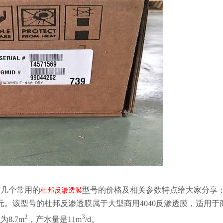
有几个常用的
型号的价格及相关参数特点给大家分享
杜邦反渗透膜
1600元。该型号的杜邦反渗透膜属于大型商用4040反渗透膜，适用
2
3
8.7m
，产水量是11m
/d。