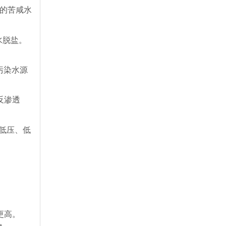
高的苦咸水
水脱盐。
高污染水源
反渗透
超低压、低
更高。