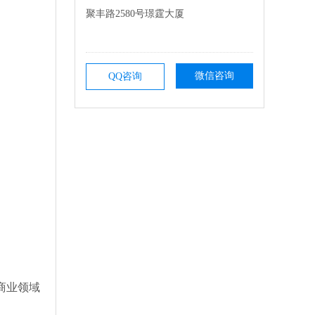
聚丰路2580号璟霆大厦
微信咨询
QQ咨询
：
于商业领域