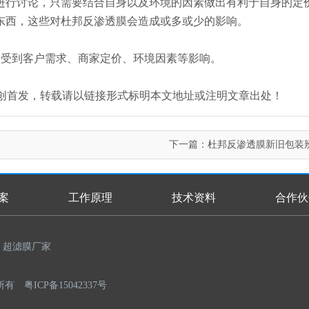
户进行讨论，只需要结合自身以及环境的因素做出有利于自身的定
等东西，这些对杜邦反渗透膜会造成或多或少的影响。
格还会受到客户需求、商家定价、环境因素等影响。
an.com/）原创首发，转载请以链接形式标明本文地址或注明文章出处！
下一篇：
杜邦反渗透膜新旧包装
案
工作原理
技术资料
合作伙
超滤膜厂家
权所有
粤ICP备15042337号