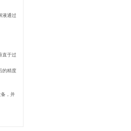
解液通过
垂直于过
后的精度
设备，并