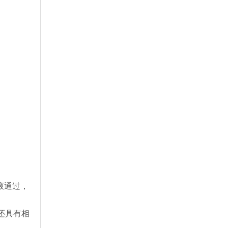
液通过，
还具有相