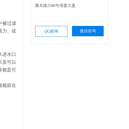
聚丰路2580号璟霆大厦
中被过滤
重力、或
微信咨询
QQ咨询
从进水口
天蓝可以
等都是可
被截留在