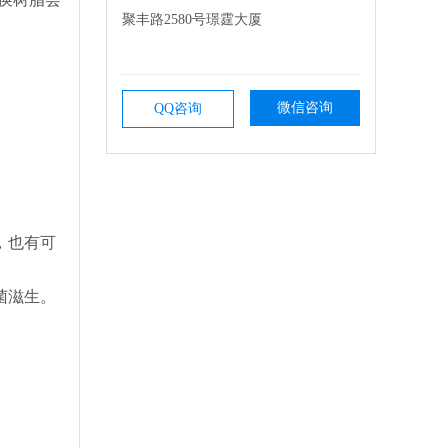
聚丰路2580号璟霆大厦
微信咨询
QQ咨询
。
，也有可
菌滋生。