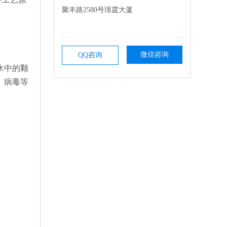
聚丰路2580号璟霆大厦
微信咨询
QQ咨询
水中的颗
、病毒等