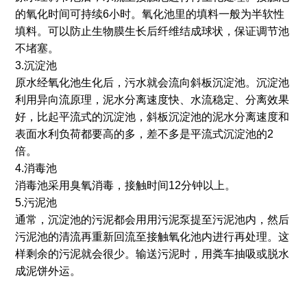
的氧化时间可持续6小时。氧化池里的填料一般为半软性
填料。可以防止生物膜生长后纤维结成球状，保证调节池
不堵塞。
3.沉淀池
原水经氧化池生化后，污水就会流向斜板沉淀池。沉淀池
利用异向流原理，泥水分离速度快、水流稳定、分离效果
好，比起平流式的沉淀池，斜板沉淀池的泥水分离速度和
表面水利负荷都要高的多，差不多是平流式沉淀池的2
倍。
4.消毒池
消毒池采用臭氧消毒，接触时间12分钟以上。
5.污泥池
通常，沉淀池的污泥都会用用污泥泵提至污泥池内，然后
污泥池的清流再重新回流至接触氧化池内进行再处理。这
样剩余的污泥就会很少。输送污泥时，用粪车抽吸或脱水
成泥饼外运。