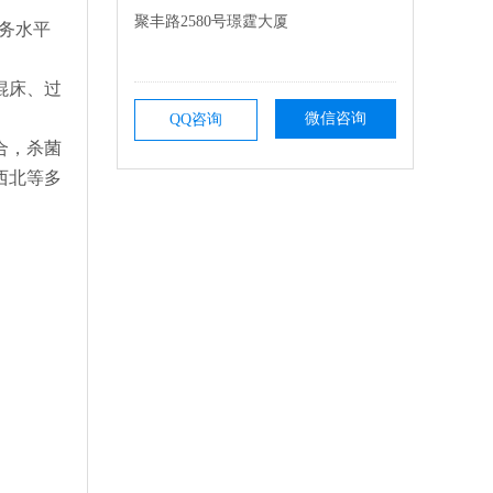
聚丰路2580号璟霆大厦
务水平
混床、过
微信咨询
QQ咨询
合，杀菌
西北等多