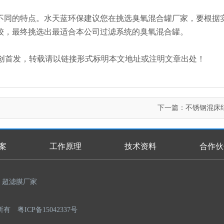
不同的特点。水天蓝环保建议您在挑选臭氧混合罐厂家，要根据
较，最终挑选出最适合本公司过滤系统的臭氧混合罐。
an.com/）原创首发，转载请以链接形式标明本文地址或注明文章出处！
下一篇：
不锈钢混床
案
工作原理
技术资料
合作伙
超滤膜厂家
权所有
粤ICP备15042337号