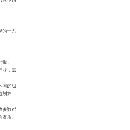
现的一系
衬胶、
行业，需
不同的组
越划算
放参数都
的资质。