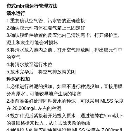
帘式mbr
膜运行管理方法
清水运行
1.重复确认空气管、污水管的正确连接
2.确认膜元件箱体在曝气箱上已固定好
3.确认膜组件放置的反应池内已清洗完毕。打开保护盖。
泥土和灰尘可能会对损坏
3.将清水放入池内之前，打开空气排放阀，排出膜元件中
的空气
4.将清水放至运行水位
5.放水完毕后，将空气排放阀关闭
种泥的投加
1.必须进行种泥的投加。如果不进行种泥投加，直接用膜
分离原水，可能较早地产生膜的堵塞
2.提前准备好处理同种废水的种泥，可以采用 MLSS 浓度
在 20,000mg/L 左右的种泥
3.投加种泥后紧接着开始投入原水，通过缝隙在5mm以下
的微细格栅来投入，从而去除夹杂的物质
4.种泥投入的量应能使膜浸没槽 MLSS 浓度在 7,000mg/L