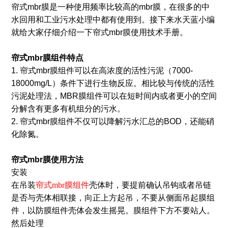
帘式mbr膜是一种使用频率比较高的mbr膜，在很多的中
水回用和工业污水处理中都有使用到。接下来水天蓝小编
就给大家仔细介绍一下帘式mbr膜使用技术手册。
帘式mbr膜
组件特点
1. 帘式mbr膜组件可以在高浓度的活性污泥（7000-
18000mg/L）条件下进行生物反应。相比较与传统的活性
污泥处理法，MBR膜组件可以在短时间内或者更小的空间
分解含有更多有机组分的污水。
2. 帘式mbr膜组件不仅可以降解污水汇总的BOD，还能硝
化除氮。
帘式mbr膜
使用方法
安装
在吊装
帘式mbr膜组件
壳体时，要提前确认吊钩或者吊链
是否与壳体相联接，向正上方起吊，不要从侧面吊起膜组
件，以防膜组件壳体会发生摇晃。膜组件下方不要站人。
然后处理