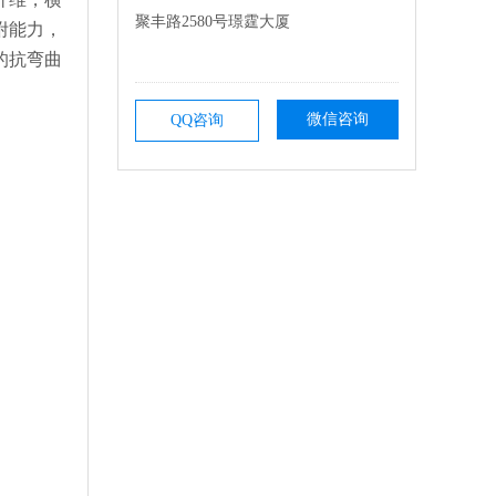
聚丰路2580号璟霆大厦
附能力，
的抗弯曲
微信咨询
QQ咨询