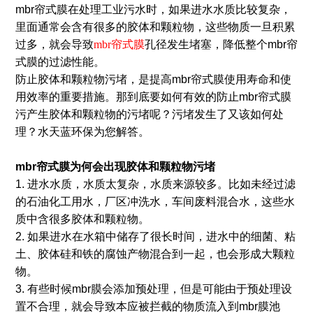
mbr帘式膜在处理工业污水时，如果进水水质比较复杂，
里面通常会含有很多的胶体和颗粒物，这些物质一旦积累
过多，就会导致
mbr帘式膜
孔径发生堵塞，降低整个mbr帘
式膜的过滤性能。
防止胶体和颗粒物污堵，是提高mbr帘式膜使用寿命和使
用效率的重要措施。那到底要如何有效的防止mbr帘式膜
污产生胶体和颗粒物的污堵呢？污堵发生了又该如何处
理？水天蓝环保为您解答。
mbr帘式膜为何会出现胶体和颗粒物污堵
1. 进水水质，水质太复杂，水质来源较多。比如未经过滤
的石油化工用水，厂区冲洗水，车间废料混合水，这些水
质中含很多胶体和颗粒物。
2. 如果进水在水箱中储存了很长时间，进水中的细菌、粘
土、胶体硅和铁的腐蚀产物混合到一起，也会形成大颗粒
物。
3. 有些时候mbr膜会添加预处理，但是可能由于预处理设
置不合理，就会导致本应被拦截的物质流入到mbr膜池