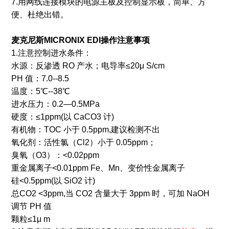
7.用网线连接模块的电源主板及控制显示板，简单、方
便、杜绝出错。
麦克尼斯MICRONIX EDI
操作注意事项
1.注意控制进水条件：
水源：反渗透 RO 产水；电导率≤20μ S/cm
PH 值：7.0--8.5
温度：5℃--38℃
进水压力：0.2—0.5MPa
硬度：≤1ppm(以 CaCO3 计)
有机物：TOC 小于 0.5ppm,建议检测不出
氧化剂：活性氯（Cl2）小于 0.05ppm；
臭氧（O3）：<0.02ppm
重金属离子<0.01ppm Fe、Mn、变价性金属离子
硅<0.5ppm(以 SiO2 计)
总CO2 <3ppm,当 CO2 含量大于 3ppm 时，可加 NaOH
调节 PH 值
颗粒≤1μ m