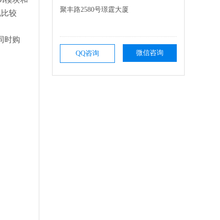
聚丰路2580号璟霆大厦
说比较
同时购
微信咨询
QQ咨询