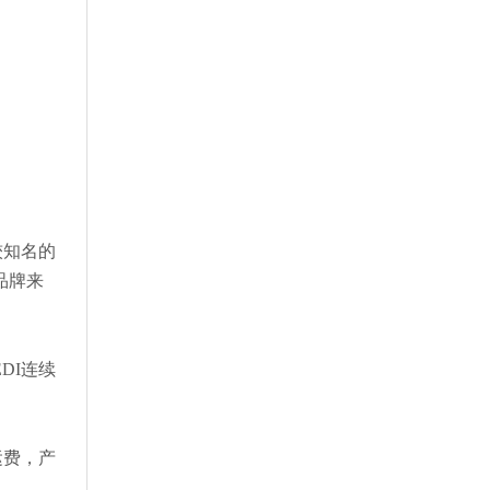
较知名的
品牌来
DI连续
运费，产