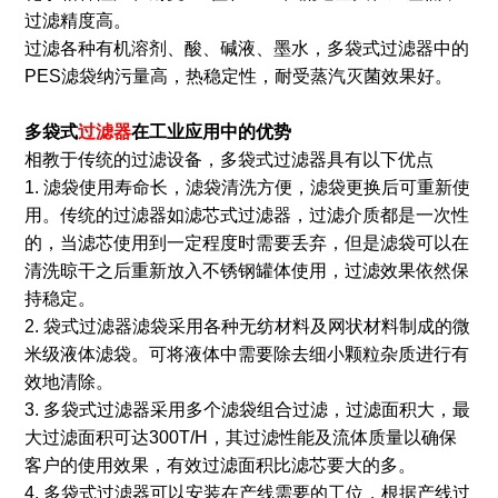
过滤精度高。
过滤各种有机溶剂、酸、碱液、墨水，多袋式过滤器中的
PES滤袋纳污量高，热稳定性，耐受蒸汽灭菌效果好。
多
袋式
过滤器
在工业应用中
的优势
相教于传统的过滤设备，多袋式过滤器具有以下优点
1. 滤袋使用寿命长，滤袋清洗方便，滤袋更换后可重新使
用。传统的过滤器如滤芯式过滤器，过滤介质都是一次性
的，当滤芯使用到一定程度时需要丢弃，但是滤袋可以在
清洗晾干之后重新放入不锈钢罐体使用，过滤效果依然保
持稳定。
2. 袋式过滤器滤袋采用各种无纺材料及网状材料制成的微
米级液体滤袋。可将液体中需要除去细小颗粒杂质进行有
效地清除。
3. 多袋式过滤器采用多个滤袋组合过滤，过滤面积大，最
大过滤面积可达300T/H，其过滤性能及流体质量以确保
客户的使用效果，有效过滤面积比滤芯要大的多。
4. 多袋式过滤器可以安装在产线需要的工位，根据产线过