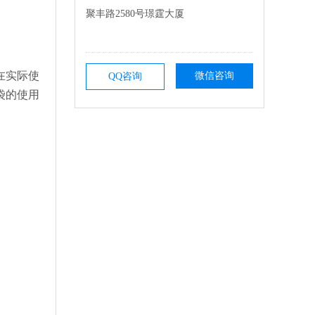
聚丰路2580号璟霆大厦
在实际使
微信咨询
QQ咨询
袋的使用