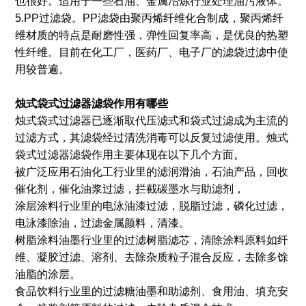
也很好。适用于一些石油、金属冶炼行业处理油污液体。
5.PP过滤袋。PP滤袋由聚丙烯纤维化合制成，聚丙烯纤
维材质的特点是耐磨性强，弹性回复率高，是优良的热塑
性纤维。目前在化工厂，医药厂、电子厂的滤袋过滤中使
用较普遍。
烛式袋式过滤器滤袋作用有哪些
烛式袋式过滤器已逐渐取代压滤式和袋式过滤成为主流的
过滤方式，其滤袋经过清洗消毒可以反复过滤使用。烛式
袋式过滤器滤袋作用主要体现在以下几个方面。
被广泛应用石油化工行业里的滤润滑油，石油产品，回收
催化剂，催化油浆过滤，拦截碳墨水与助滤剂，
涂层涂料行业里的电泳油漆过滤，脱脂过滤，磷化过滤，
电泳漆除油，过滤金属颜料，清漆。
树脂涂料油墨行业里的过滤树脂滤芯，清除涂料原料如纤
维、凝胶过滤、溶剂、去除杂质粒子混合反应，去除多馀
油脂的涂层。
食品饮料行业里的过滤糖油墨和助滤剂、食用油、填充安