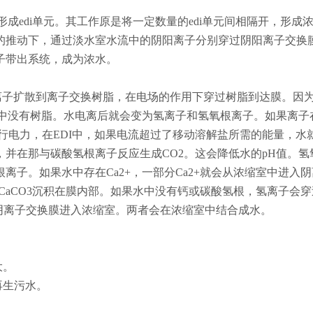
形成edi单元。其工作原是将一定数量的edi单元间相隔开，形成
的推动下，通过淡水室水流中的阴阳离子分别穿过阴阳离子交换
子带出系统，成为浓水。
是离子扩散到离子交换树脂，在电场的作用下穿过树脂到达膜。因
室中没有树脂。水电离后就会变为氢离子和氢氧根离子。如果离子
行电力，在EDI中，如果电流超过了移动溶解盐所需的能量，水
并在那与碳酸氢根离子反应生成CO2。这会降低水的pH值。氢
子。如果水中存在Ca2+，一部分Ca2+就会从浓缩室中进入
CaCO3沉积在膜内部。如果水中没有钙或碳酸氢根，氢离子会
阴离子交换膜进入浓缩室。两者会在浓缩室中结合成水。
大。
再生污水。