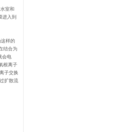
浓水室和
膜进入到
为这样的
在结合为
就会电
氧根离子
阴离子交换
穿过扩散流