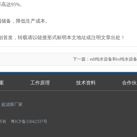
高达95%。
碱储备，降低生产成本。
an.com/）原创首发，转载请以链接形式标明本文地址或注明文章出处！
下一篇：
edi纯水设备和ro纯水设
案
工作原理
技术资料
合作伙
超滤膜厂家
权所有
粤ICP备15042337号