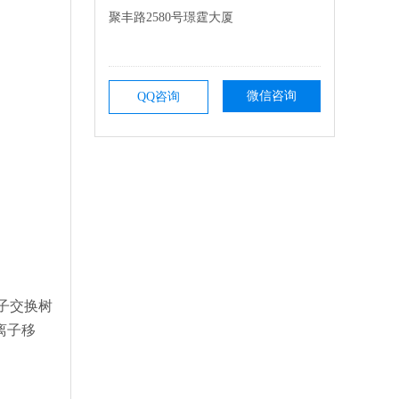
聚丰路2580号璟霆大厦
微信咨询
QQ咨询
子交换树
离子移