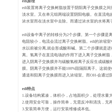
edi原理
edi装置将离子交换树脂放置于阴阳离子交换膜之间
淡水室。又在单元组两端设置阴阳电极。在直流电
浓水室而在淡水室中去除。而通过浓水室的水将离
edi设备中离子的转移分为2个步骤。第一个步骤
电阻较小，电流会流过离子交换树脂。edi的浓缩
水以前被分离,就会形成酸和碱。第二个步骤就是进
离。氢离子在直流电场的作用下进入离子交换树脂，
进入阴离子交换膜并与碳酸氢根离子反应生成碳酸根离
膜。阴离子交换膜并不能100%阻隔阳离子。这就使
通道和阳离子交换膜而进入浓缩室。而OH-会通过
edi特点
1.设备结构紧凑，体积小，占地面积少，处理水量
2.使用安全可靠，操作简单，无需反冲和清洗，无
3.安装简单方便，运行安装维修成本低。